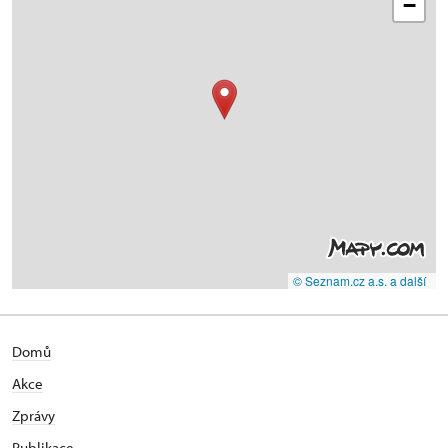
−
© Seznam.cz a.s. a další
Domů
Akce
Zprávy
Publikace