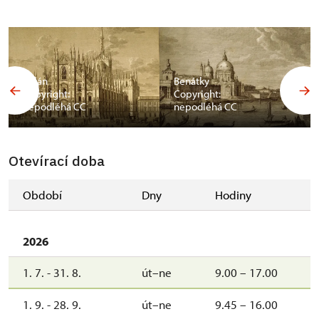
Milán
Benátky
Copyright:
Copyright:
nepodléhá CC
nepodléhá CC
Otevírací doba
Období
Dny
Hodiny
2026
1. 7. - 31. 8.
út–ne
9.00 – 17.00
1. 9. - 28. 9.
út–ne
9.45 – 16.00