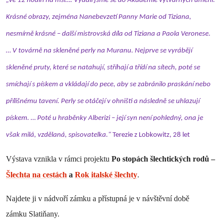
„Ve 12 hodin na mši…. Vydali jsme se do Akademie výtvarných umění.
Krásné obrazy, zejména Nanebevzetí Panny Marie od Tiziana,
nesmírně krásné – další mistrovská díla od Tiziana a Paola Veronese.
… V továrně na skleněné perly na Muranu. Nejprve se vyrábějí
skleněné pruty, které se natahují, stříhají a třídí na sítech, poté se
smíchají s pískem a vkládají do pece, aby se zabránilo praskání nebo
přílišnému tavení. Perly se otáčejí v ohništi a následně se uhlazují
pískem. … Poté u hraběnky Alberizi – její syn není pohledný, ona je
však milá, vzdělaná, spisovatelka."
Terezie z Lobkowitz, 28 let
Výstava vznikla v rámci projektu
Po stopách šlechtických rodů –
Šlechta na cestách
a
Rok italské šlechty
.
Najdete ji v nádvoří zámku a přístupná je v návštěvní době
zámku Slatiňany.