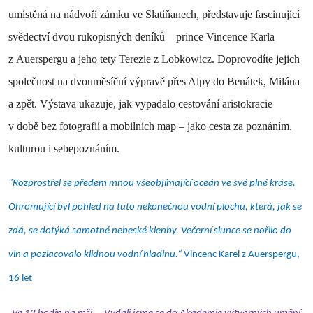
umístěná na nádvoří zámku ve Slatiňanech, představuje fascinující
svědectví dvou rukopisných deníků – prince Vincence Karla
z Auerspergu a jeho tety Terezie z Lobkowicz. Doprovodíte jejich
společnost na dvouměsíční výpravě přes Alpy do Benátek, Milána
a zpět. Výstava ukazuje, jak vypadalo cestování aristokracie
v době bez fotografií a mobilních map – jako cesta za poznáním,
kulturou i sebepoznáním.
"Rozprostřel se předem mnou všeobjímající oceán ve své plné kráse.
Ohromující byl pohled na tuto nekonečnou vodní plochu, která, jak se
zdá, se dotýká samotné nebeské klenby. Večerní slunce se nořilo do
vln a pozlacovalo klidnou vodní hladinu.“
Vincenc Karel z Auerspergu,
16 let