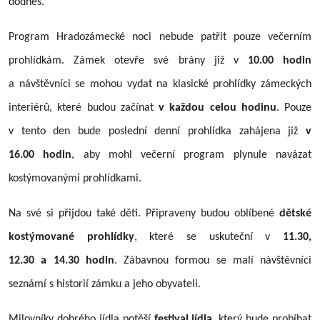
dodnes.
Program Hradozámecké noci nebude patřit pouze večerním
prohlídkám. Zámek otevře své brány již v
10.00 hodin
a návštěvníci se mohou vydat na klasické prohlídky zámeckých
interiérů, které budou začínat
v každou celou hodinu
. Pouze
v tento den bude poslední denní prohlídka zahájena již
v
16.00 hodin
, aby mohl večerní program plynule navázat
kostýmovanými prohlídkami.
Na své si přijdou také děti. Připraveny budou oblíbené
dětské
kostýmované prohlídky
, které se uskuteční v
11.30,
12.30 a 14.30 hodin
. Zábavnou formou se malí návštěvníci
seznámí s historií zámku a jeho obyvateli.
Milovníky dobrého jídla potěší
festival jídla
, který bude probíhat