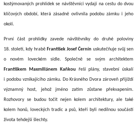
kostýmovaných prohlídek se návštěvníci vydají na cestu do dvou
klíčových období, která zásadně ovlivnila podobu zámku i jeho
okolí.
První část prohlídky zavede návštěvníky do druhé poloviny
18. století, kdy hrabě
František Josef Černín
uskutečňuje svůj sen
o novém loveckém sídle. Společně se svým architektem
Františkem Maxmiliánem Kaňkou
řeší plány, stavební úskalí
i podobu vznikajícího zámku. Do Krásného Dvora zároveň přijíždí
významný host, jehož jméno zatím zůstane překvapením.
Rozhovory se budou točit nejen kolem architektury, ale také
kolem honů, loveckých tradic a psů, kteří byli nedílnou součástí
života tehdejší šlechty.