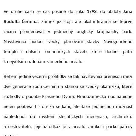
Ve druhé části se čas posune do roku
1793
, do období
Jana
Rudolfa Černína
. Zámek již stojí, ale okolní krajina se teprve
začíná proměňovat v jedinečný anglický krajinářský park.
Návštěvníci budou svědky plánování stavby Novogotického
templu i dalších romantických staveb, které dodnes patří
k největším ozdobám zámeckého areálu.
Během jediné večerní prohlídky se tak návštěvníci přenesou mezi
dvě generace rodu Černínů a stanou se svědky okamžiků, které
rozhodly o podobě Krásného Dvora. Hradozámecká noc nabídne
nejen poutavá historická setkání, ale také jedinečnou možnost
nahlédnout do myšlení šlechtických mecenášů, architektů
a cestovatelů, jejichž odkaz je v areálu zámku i parku patrný