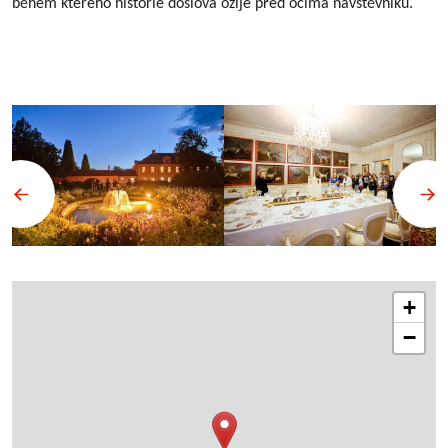
během kterého historie doslova ožije před očima návštěvníků.
+
−