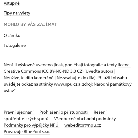
Vstupné
Tipy na výlety
MOHLO BY VÁS ZAJÍMAT
O zámku
Fotogalerie
Není-li výslovně uvedeno jinak, podléhají fotografie a texty
licenci
Creative Commons
(CC BY-NC-ND 3.0 CZ) (Uveďte autora |
Neužívejte dílo komerčně | Nezasahujte do díla). Při užití obsahu
uvádějte odkaz na stránky www.npu.cz a „zdroj: Národní památkový
ústav“
Právní ujednání
Prohlášení o přístupnosti
Řešení
spotřebitelských sporů
Všeobecné obchodní podmínky
Podmínky pro výpůjčky NPÚ
webeditor@npu.cz
Provozuje BluePool s.r.o.