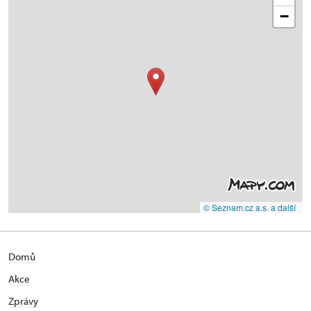
−
© Seznam.cz a.s. a další
Domů
Akce
Zprávy