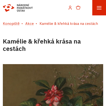
Konopiště
Akce
Kamélie & křehká krása na cestách
Kamélie & křehká krása na
cestách