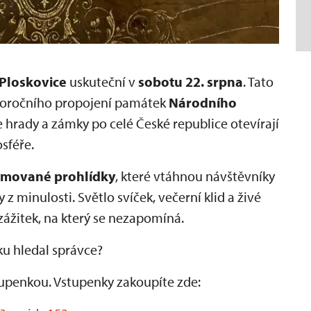
Ploskovice
uskuteční v
sobotu 22. srpna
. Tato
eloročního propojení památek
Národního
 hrady a zámky po celé České republice otevírají
sféře.
ýmované prohlídky
, které vtáhnou návštěvníky
 z minulosti. Světlo svíček, večerní klid a živé
ážitek, na který se nezapomíná.
ku hledal správce?
penkou. Vstupenky zakoupíte zde: