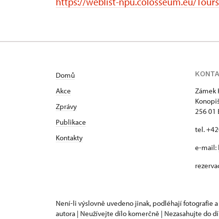
https://weblist-npu.colosseum.eu/Tour
KONT
Domů
Akce
Zámek 
Konopiš
Zprávy
256 01
Publikace
tel. +4
Kontakty
e-mail:
rezerva
Není-li výslovně uvedeno jinak, podléhají fotografie a
autora | Neužívejte dílo komerčně | Nezasahujte do dí