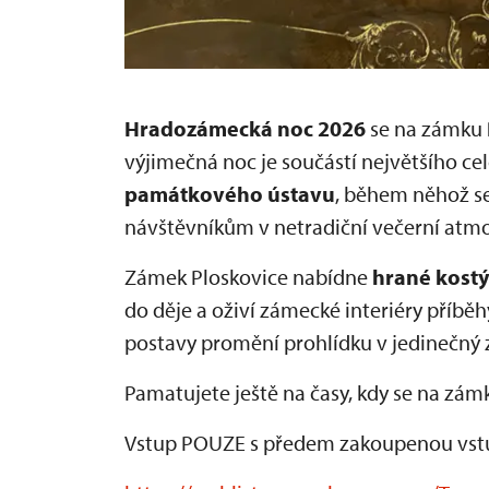
Hradozámecká noc 2026
se na zámku
výjimečná noc je součástí největšího c
památkového ústavu
, během něhož se
návštěvníkům v netradiční večerní atmo
Zámek Ploskovice nabídne
hrané kost
do děje a oživí zámecké interiéry příběhy
postavy promění prohlídku v jedinečný z
Pamatujete ještě na časy, kdy se na zám
Vstup POUZE s předem zakoupenou vstu