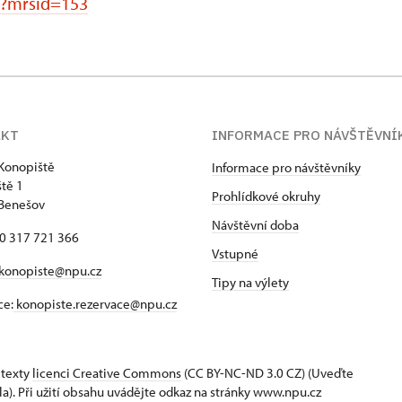
s?mrsid=153
AKT
INFORMACE PRO NÁVŠTĚVNÍ
Konopiště
Informace pro návštěvníky
tě 1
Prohlídkové okruhy
 Benešov
Návštěvní doba
20 317 721 366
Vstupné
konopiste@npu.cz
Tipy na výlety
ce:
konopiste.rezervace@npu.cz
 texty
licenci Creative Commons
(CC BY-NC-ND 3.0 CZ) (Uveďte
la). Při užití obsahu uvádějte odkaz na stránky www.npu.cz