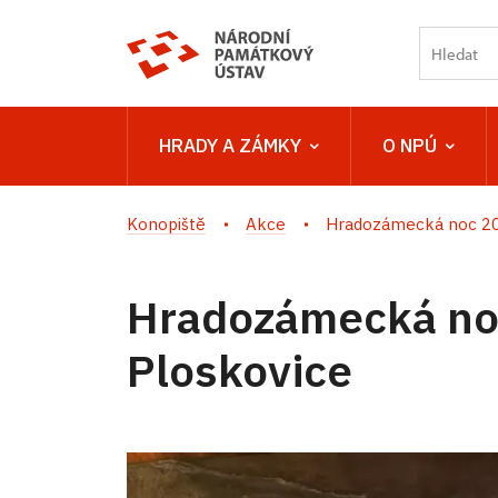
HRADY A ZÁMKY
O NPÚ
Konopiště
Akce
Hradozámecká noc 20
Hradozámecká no
Ploskovice