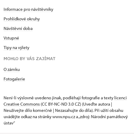
Informace pro návštěvníky
Prohlídkové okruhy
Návštěvní doba
Vstupné
Tipy na výlety
MOHLO BY VÁS ZAJÍMAT
O zámku
Fotogalerie
Není-li výslovně uvedeno jinak, podléhají fotografie a texty
licenci
Creative Commons
(CC BY-NC-ND 3.0 CZ) (Uveďte autora |
Neužívejte dílo komerčně | Nezasahujte do díla). Při užití obsahu
uvádějte odkaz na stránky www.npu.cz a „zdroj: Národní památkový
ústav“