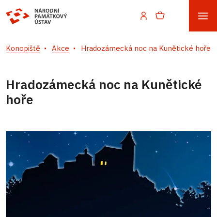
Konopiště
Akce
Hradozámecká noc na Kunětické hoře
Hradozámecká noc na Kunětické
hoře