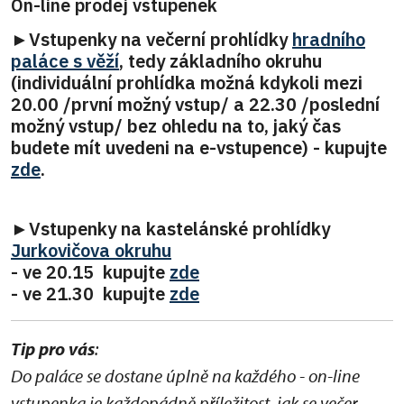
On-line prodej vstupenek
►Vstupenky na večerní prohlídky
hradního
paláce s věží
, tedy základního okruhu
(individuální prohlídka možná kdykoli mezi
20.00 /první možný vstup/ a 22.30 /poslední
možný vstup/ bez ohledu na to, jaký čas
budete mít uvedeni na e-vstupence) - kupujte
zde
.
►Vstupenky na kastelánské prohlídky
Jurkovičova okruhu
- ve 20.15 kupujte
zde
- ve 21.30 kupujte
zde
Tip pro vás
:
Do paláce se dostane úplně na každého - on-line
vstupenka je každopádně příležitost, jak se večer