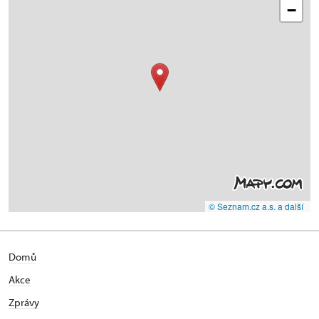
−
© Seznam.cz a.s. a další
Domů
Akce
Zprávy