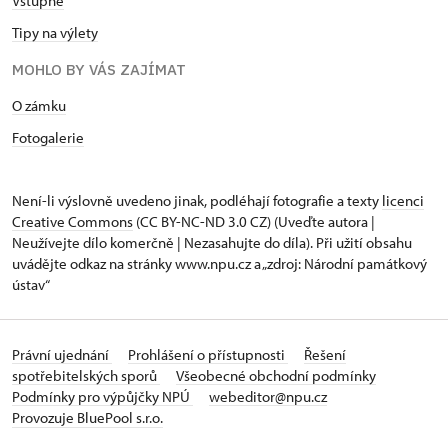
Vstupné
Tipy na výlety
MOHLO BY VÁS ZAJÍMAT
O zámku
Fotogalerie
Není-li výslovně uvedeno jinak, podléhají fotografie a texty
licenci
Creative Commons
(CC BY-NC-ND 3.0 CZ) (Uveďte autora |
Neužívejte dílo komerčně | Nezasahujte do díla). Při užití obsahu
uvádějte odkaz na stránky www.npu.cz a „zdroj: Národní památkový
ústav“
Právní ujednání
Prohlášení o přístupnosti
Řešení
spotřebitelských sporů
Všeobecné obchodní podmínky
Podmínky pro výpůjčky NPÚ
webeditor@npu.cz
Provozuje BluePool s.r.o.