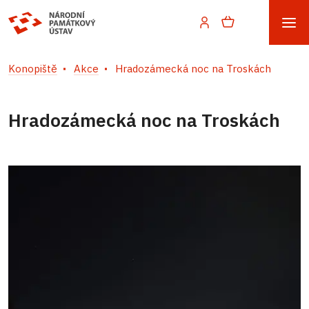
Konopiště
Akce
Hradozámecká noc na Troskách
Hradozámecká noc na Troskách