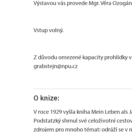
Výstavou vás provede Mgr. Věra Ozogán
Vstup volný.
Z důvodu omezené kapacity prohlídky vá
grabstejn@npu.cz
O knize:
V roce 1929 vyšla kniha Mein Leben als J
Podstatzký shrnul své celoživotní cesto
zdrojem pro mnoho témat: odráží se v ní 