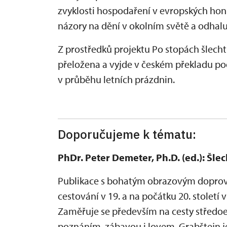
zvyklosti hospodaření v evropských honi
názory na dění v okolním světě a odhal
Z prostředků projektu Po stopách šlecht
přeložena a vyjde v českém překladu po
v průběhu letních prázdnin.
Doporučujeme k tématu:
PhDr. Peter Demeter, Ph.D. (ed.): Šle
Publikace s bohatým obrazovým doprov
cestování v 19. a na počátku 20. století
Zaměřuje se především na cesty středoe
poznáním, zábavou i lovem. Grabštejn 