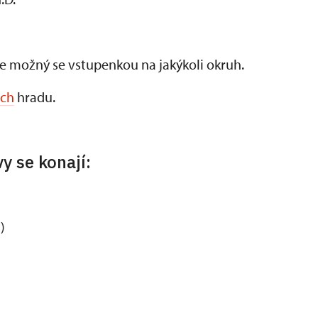
je možný se vstupenkou na jakýkoli okruh.
ách
hradu.
y se konají:
)