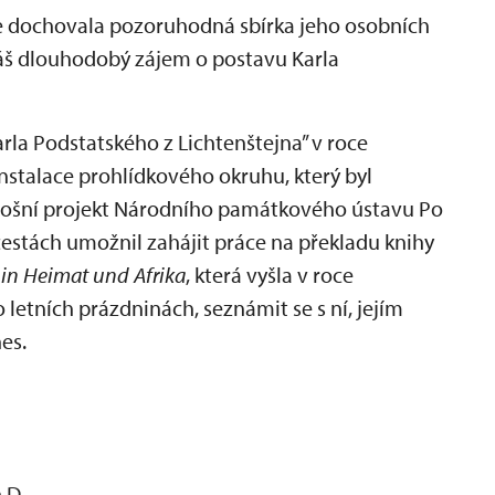
se dochovala pozoruhodná sbírka jeho osobních
 náš dlouhodobý zájem o postavu Karla
rla Podstatského z Lichtenštejna” v roce
nstalace prohlídkového okruhu, který byl
etošní projekt Národního památkového ústavu Po
cestách umožnil zahájit práce na překladu knihy
 in Heimat und Afrika
, která vyšla v roce
 letních prázdninách, seznámit se s ní, jejím
es.
.D.