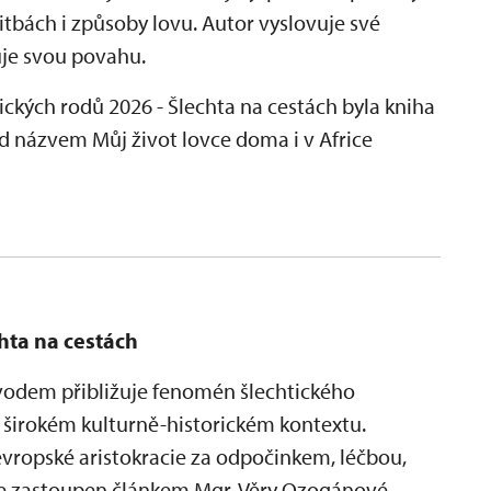
tbách i způsoby lovu. Autor vyslovuje své
uje svou povahu.
ických rodů 2026 - Šlechta na cestách byla kniha
d názvem Můj život lovce doma i v Africe
chta na cestách
odem přibližuje fenomén šlechtického
 v širokém kulturně-historickém kontextu.
vropské aristokracie za odpočinkem, léčbou,
je zastoupen článkem Mgr. Věry Ozogánové