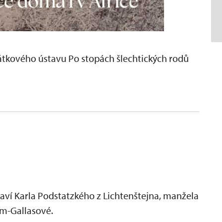
átkového ústavu Po stopách šlechtických rodů
aví Karla Podstatzkého z Lichtenštejna, manžela
am-Gallasové.