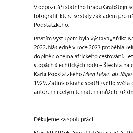
V depozitáři státního hradu Grabštejn 
fotografií, které se staly základem pro
Podstatzkého.
Prvním výstupem byla výstava „Afrika Ka
2022. Následně v roce 2023 proběhla rei
doplněn o téma afrického cestování. L
stopách šlechtických rodů – Šlechta na 
Karla Podstatzkého
Mein Leben als Jäger
1929. Zatímco kniha spatří světlo světa o
autorem i celým tématem můžete už dn
Děkujeme za spolupráci:
Mgr. Jiří Křížek, Anna Habánová, M.A., Ph