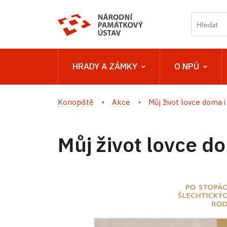
HRADY A ZÁMKY
O NPÚ
Konopiště
Akce
Můj život lovce doma i
Můj život lovce do