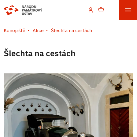
Konopiště
Akce
Šlechta na cestách
Šlechta na cestách