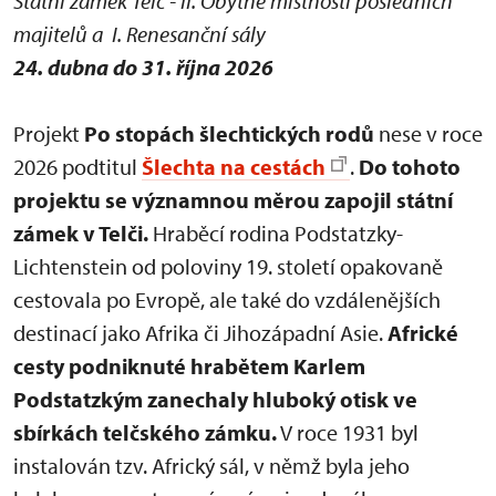
Státní zámek Telč - II. Obytné místnosti posledních
majitelů a I. Renesanční sály
24. dubna do 31. října 2026
Projekt
Po stopách šlechtických rodů
nese v roce
2026 podtitul
Šlechta na cestách
.
Do tohoto
projektu se významnou měrou zapojil státní
zámek v Telči.
Hraběcí rodina Podstatzky-
Lichtenstein od poloviny 19. století opakovaně
cestovala po Evropě, ale také do vzdálenějších
destinací jako Afrika či Jihozápadní Asie.
Africké
cesty podniknuté hrabětem Karlem
Podstatzkým zanechaly hluboký otisk ve
sbírkách telčského zámku.
V roce 1931 byl
instalován tzv. Africký sál, v němž byla jeho