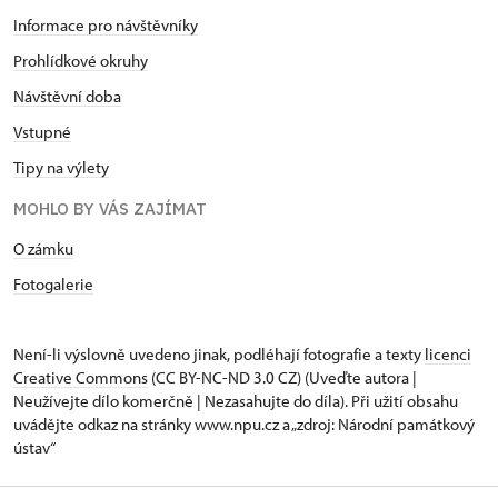
Informace pro návštěvníky
Prohlídkové okruhy
Návštěvní doba
Vstupné
Tipy na výlety
MOHLO BY VÁS ZAJÍMAT
O zámku
Fotogalerie
Není-li výslovně uvedeno jinak, podléhají fotografie a texty
licenci
Creative Commons
(CC BY-NC-ND 3.0 CZ) (Uveďte autora |
Neužívejte dílo komerčně | Nezasahujte do díla). Při užití obsahu
uvádějte odkaz na stránky www.npu.cz a „zdroj: Národní památkový
ústav“