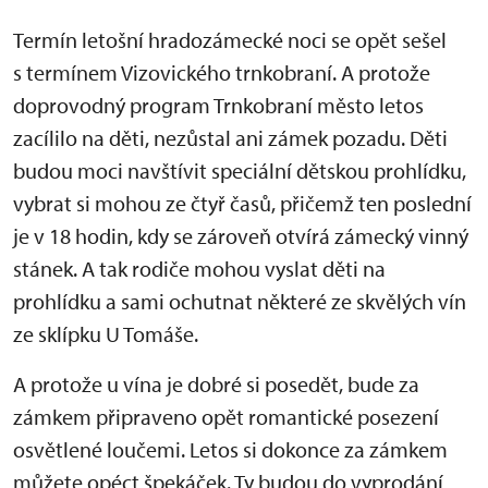
Termín letošní hradozámecké noci se opět sešel
s termínem Vizovického trnkobraní. A protože
doprovodný program Trnkobraní město letos
zacílilo na děti, nezůstal ani zámek pozadu. Děti
budou moci navštívit speciální dětskou prohlídku,
vybrat si mohou ze čtyř časů, přičemž ten poslední
je v 18 hodin, kdy se zároveň otvírá zámecký vinný
stánek. A tak rodiče mohou vyslat děti na
prohlídku a sami ochutnat některé ze skvělých vín
ze sklípku U Tomáše.
A protože u vína je dobré si posedět, bude za
zámkem připraveno opět romantické posezení
osvětlené loučemi. Letos si dokonce za zámkem
můžete opéct špekáček. Ty budou do vyprodání