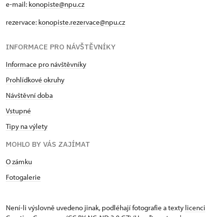
e-mail:
konopiste@npu.cz
rezervace:
konopiste.rezervace@npu.cz
INFORMACE PRO NÁVŠTĚVNÍKY
Informace pro návštěvníky
Prohlídkové okruhy
Návštěvní doba
Vstupné
Tipy na výlety
MOHLO BY VÁS ZAJÍMAT
O zámku
Fotogalerie
Není-li výslovně uvedeno jinak, podléhají fotografie a texty
licenci