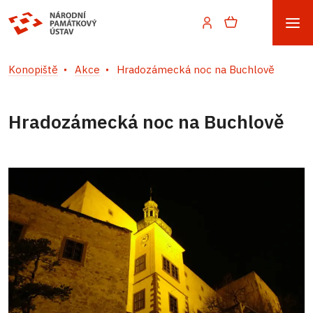
Konopiště
Akce
Hradozámecká noc na Buchlově
Hradozámecká noc na Buchlově