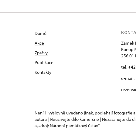
KONT
Domů
Akce
Zámek 
Konopiš
Zprávy
256 01
Publikace
tel. +4
Kontakty
e-mail:
rezerva
Není-li výslovně uvedeno jinak, podléhají fotografie a
autora | Neužívejte dílo komerčně | Nezasahujte do dí
a „zdroj: Národní památkový ústav“