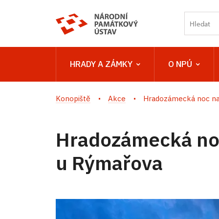
HRADY A ZÁMKY
O NPÚ
Konopiště
Akce
Hradozámecká noc na 
Hradozámecká no
u Rýmařova