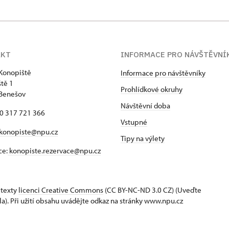
AKT
INFORMACE PRO NÁVŠTĚVNÍ
Konopiště
Informace pro návštěvníky
tě 1
Prohlídkové okruhy
 Benešov
Návštěvní doba
20 317 721 366
Vstupné
konopiste@npu.cz
Tipy na výlety
ce:
konopiste.rezervace@npu.cz
 texty
licenci Creative Commons
(CC BY-NC-ND 3.0 CZ) (Uveďte
la). Při užití obsahu uvádějte odkaz na stránky www.npu.cz