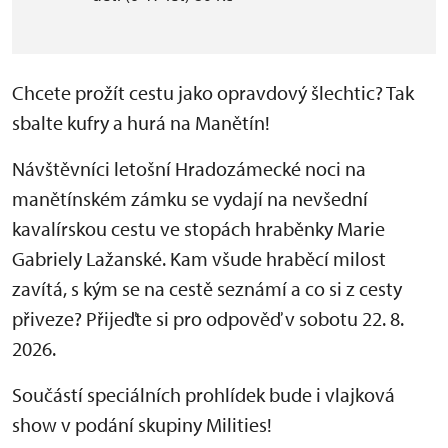
Chcete prožít cestu jako opravdový šlechtic? Tak
sbalte kufry a hurá na Manětín!
Návštěvníci letošní Hradozámecké noci na
manětínském zámku se vydají na nevšední
kavalírskou cestu ve stopách hraběnky Marie
Gabriely Lažanské. Kam všude hraběcí milost
zavítá, s kým se na cestě seznámí a co si z cesty
přiveze? Přijeďte si pro odpověď v sobotu 22. 8.
2026.
Součástí speciálních prohlídek bude i vlajková
show v podání skupiny Milities!