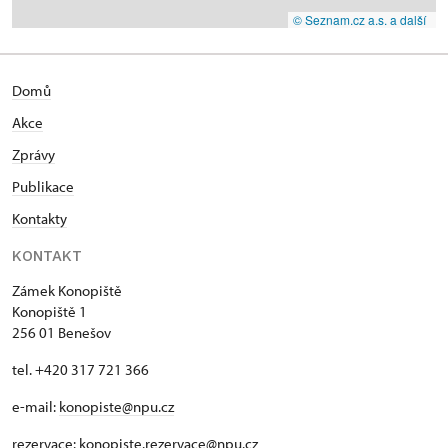
© Seznam.cz a.s. a další
Domů
Akce
Zprávy
Publikace
Kontakty
KONTAKT
Zámek Konopiště
Konopiště 1
256 01 Benešov
tel. +420 317 721 366
e-mail:
konopiste@npu.cz
rezervace:
konopiste.rezervace@npu.cz