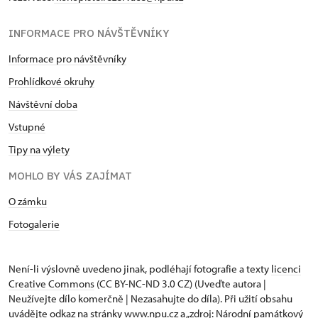
INFORMACE PRO NÁVŠTĚVNÍKY
Informace pro návštěvníky
Prohlídkové okruhy
Návštěvní doba
Vstupné
Tipy na výlety
MOHLO BY VÁS ZAJÍMAT
O zámku
Fotogalerie
Není-li výslovně uvedeno jinak, podléhají fotografie a texty
licenci
Creative Commons
(CC BY-NC-ND 3.0 CZ) (Uveďte autora |
Neužívejte dílo komerčně | Nezasahujte do díla). Při užití obsahu
uvádějte odkaz na stránky www.npu.cz a „zdroj: Národní památkový