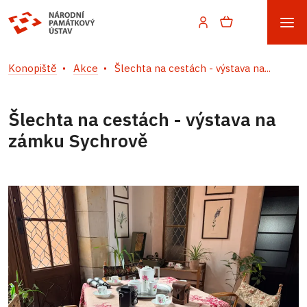
Konopiště
Akce
Šlechta na cestách - výstava na...
Šlechta na cestách - výstava na
zámku Sychrově