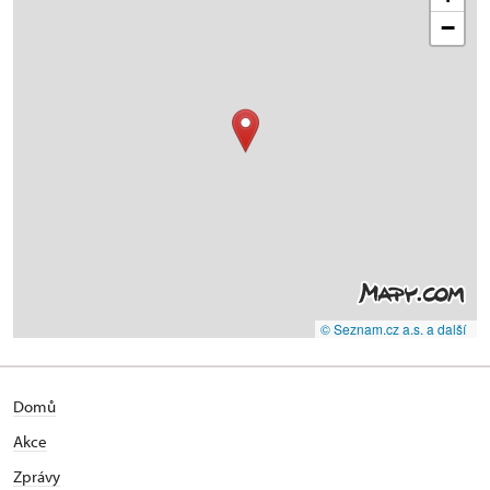
−
© Seznam.cz a.s. a další
Domů
Akce
Zprávy