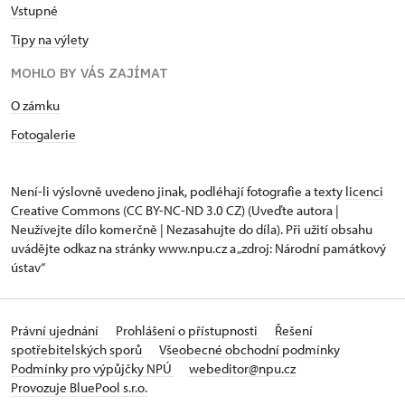
Vstupné
Tipy na výlety
MOHLO BY VÁS ZAJÍMAT
O zámku
Fotogalerie
Není-li výslovně uvedeno jinak, podléhají fotografie a texty
licenci
Creative Commons
(CC BY-NC-ND 3.0 CZ) (Uveďte autora |
Neužívejte dílo komerčně | Nezasahujte do díla). Při užití obsahu
uvádějte odkaz na stránky www.npu.cz a „zdroj: Národní památkový
ústav“
Právní ujednání
Prohlášení o přístupnosti
Řešení
spotřebitelských sporů
Všeobecné obchodní podmínky
Podmínky pro výpůjčky NPÚ
webeditor@npu.cz
Provozuje BluePool s.r.o.