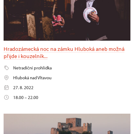
Hradozámecká noc na zámku Hluboká aneb možná
přijde i kouzelník...
Netradiční prohlídka
Hluboká nad Vltavou
27. 8. 2022
18.00 – 22.00