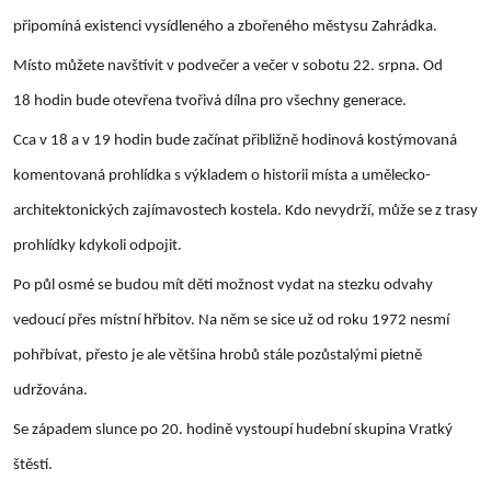
připomíná existenci vysídleného a zbořeného městysu Zahrádka.
Místo můžete navštívit v podvečer a večer v sobotu 22. srpna. Od
18 hodin bude otevřena tvořivá dílna pro všechny generace.
Cca v 18 a v 19 hodin bude začínat přibližně hodinová kostýmovaná
komentovaná prohlídka s výkladem o historii místa a umělecko-
architektonických zajímavostech kostela. Kdo nevydrží, může se z trasy
prohlídky kdykoli odpojit.
Po půl osmé se budou mít děti možnost vydat na stezku odvahy
vedoucí přes místní hřbitov. Na něm se sice už od roku 1972 nesmí
pohřbívat, přesto je ale většina hrobů stále pozůstalými pietně
udržována.
Se západem slunce po 20. hodině vystoupí hudební skupina Vratký
štěstí.