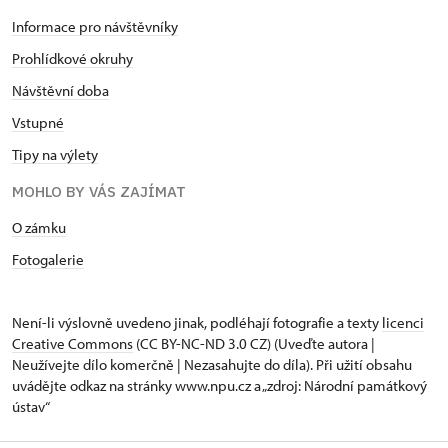
Informace pro návštěvníky
Prohlídkové okruhy
Návštěvní doba
Vstupné
Tipy na výlety
MOHLO BY VÁS ZAJÍMAT
O zámku
Fotogalerie
Není-li výslovně uvedeno jinak, podléhají fotografie a texty
licenci
Creative Commons
(CC BY-NC-ND 3.0 CZ) (Uveďte autora |
Neužívejte dílo komerčně | Nezasahujte do díla). Při užití obsahu
uvádějte odkaz na stránky www.npu.cz a „zdroj: Národní památkový
ústav“