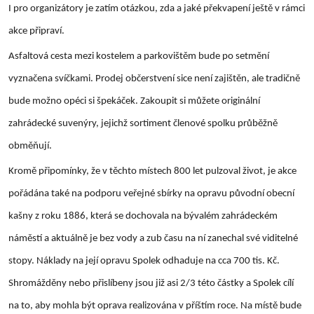
I pro organizátory je zatím otázkou, zda a jaké překvapení ještě v rámci
akce připraví.
Asfaltová cesta mezi kostelem a parkovištěm bude po setmění
vyznačena svíčkami. Prodej občerstvení sice není zajištěn, ale tradičně
bude možno opéci si špekáček. Zakoupit si můžete originální
zahrádecké suvenýry, jejichž sortiment členové spolku průběžně
obměňují.
Kromě připomínky, že v těchto místech 800 let pulzoval život, je akce
pořádána také na podporu veřejné sbírky na opravu původní obecní
kašny z roku 1886, která se dochovala na bývalém zahrádeckém
náměstí a aktuálně je bez vody a zub času na ní zanechal své viditelné
stopy. Náklady na její opravu Spolek odhaduje na cca 700 tis. Kč.
Shromážděny nebo přislíbeny jsou již asi 2/3 této částky a Spolek cílí
na to, aby mohla být oprava realizována v příštím roce. Na místě bude