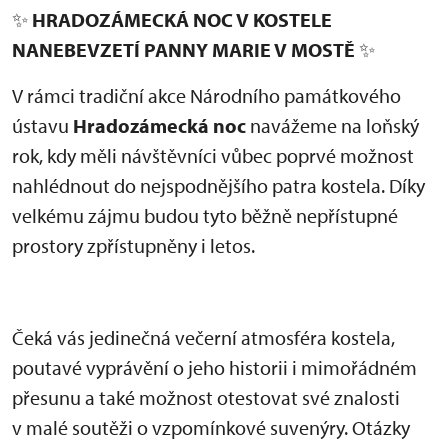
✨
HRADOZÁMECKÁ NOC V KOSTELE
NANEBEVZETÍ PANNY MARIE V MOSTĚ
✨
V rámci tradiční akce Národního památkového
ústavu
Hradozámecká noc
navážeme na loňský
rok, kdy měli návštěvníci vůbec poprvé možnost
nahlédnout do nejspodnějšího patra kostela. Díky
velkému zájmu budou tyto běžně nepřístupné
prostory zpřístupněny i letos.
Čeká vás jedinečná večerní atmosféra kostela,
poutavé vyprávění o jeho historii i mimořádném
přesunu a také možnost otestovat své znalosti
v malé soutěži o vzpomínkové suvenýry. Otázky