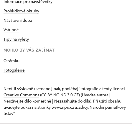
Informace pro návštěvníky
Prohlídkové okruhy
Návštěvní doba
Vstupné
Tipy na výlety
MOHLO BY VÁS ZAJÍMAT
O zámku
Fotogalerie
Není-li výslovně uvedeno jinak, podléhají fotografie a texty
licenci
Creative Commons
(CC BY-NC-ND 3.0 CZ) (Uveďte autora |
Neužívejte dílo komerčně | Nezasahujte do díla). Při užití obsahu
uvádějte odkaz na stránky www.npu.cz a „zdroj: Národní památkový
ústav“