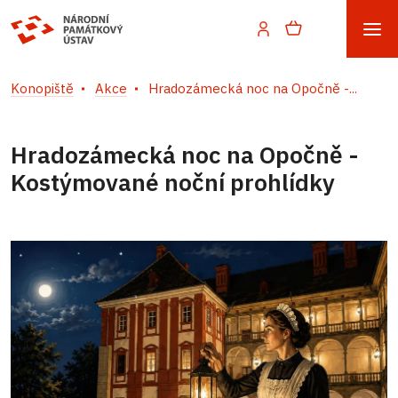
Konopiště
Akce
Hradozámecká noc na Opočně -...
Hradozámecká noc na Opočně -
Kostýmované noční prohlídky