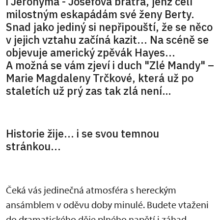
i Jeronýma - Josefova bratra, jenž čelí
milostným eskapádám své ženy Berty.
Snad jako jediný si nepřipouští, že se něco
v jejich vztahu začíná kazit... Na scéně se
objevuje americký zpěvák Hayes...
A možná se vám zjeví i duch "Zlé Mandy" –
Marie Magdaleny Trčkové, která už po
staletích už prý zas tak zlá není…
Historie žije... i se svou temnou
stránkou...
Čeká vás jedinečná atmosféra s hereckým
ansámblem v oděvu doby minulé. Budete vtaženi
do dramatického děje plného napětí i záhad.