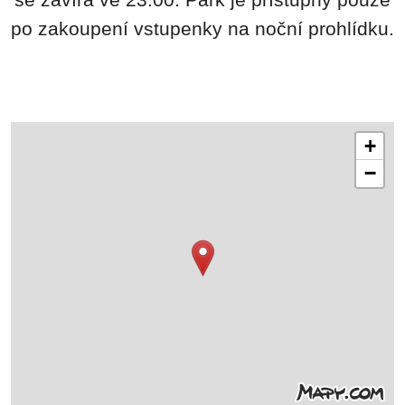
se zavírá ve 23:00. Park je přístupný pouze
po zakoupení vstupenky na noční prohlídku.
+
−