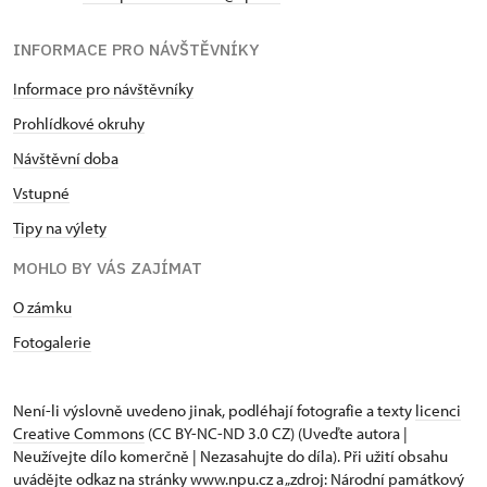
INFORMACE PRO NÁVŠTĚVNÍKY
Informace pro návštěvníky
Prohlídkové okruhy
Návštěvní doba
Vstupné
Tipy na výlety
MOHLO BY VÁS ZAJÍMAT
O zámku
Fotogalerie
Není-li výslovně uvedeno jinak, podléhají fotografie a texty
licenci
Creative Commons
(CC BY-NC-ND 3.0 CZ) (Uveďte autora |
Neužívejte dílo komerčně | Nezasahujte do díla). Při užití obsahu
uvádějte odkaz na stránky www.npu.cz a „zdroj: Národní památkový