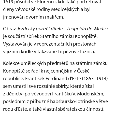
1619 působil ve Florencii, kde také portrétoval
členy vévodské rodiny Medicejských a byl
jmenován dvorním malířem.
Obraz
Jezdecký portrét dítěte – Leopolda de’ Medici
je součástí sbírek Státního zámku Konopiště.
Vystavován je v reprezentačních prostorách
v jižním křídle v takzvané Tirpitzově ložnici.
Kolekce uměleckých předmětů na státním zámku
Konopiště se řadí k nejcennějším v České
republice. František Ferdinand d’Este (1863–1914)
sem umístil své rozsáhlé sbírky, které získal
z dědictví po vévodovi Františku V. Modenském,
posledním z příbuzné habsbursko-lotrinské větve
rodu d’Este, a také vlastní sběratelskou činností.