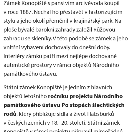
Zámek Konopiště s panstvím arcivévoda koupil
v roce 1887. Nechal ho přestavět v historizujícím
stylu a jeho okolí přeměnil v krajinářský park. Na
ploše bývalé barokní zahrady založil Růžovou
zahradu se skleníky. V této podobě se zámek a jeho
vnitřní vybavení dochovaly do dnešní doby.
Interiéry zámku patří mezi nejlépe dochované
autentické prostory v rámci objektů Národního
památkového ústavu.
Státní zámek Konopiště je jedním z hlavních
objektů letošního
ročníku projektu Národního
památkového ústavu Po stopách šlechtických
rodů
, který přibližuje sídla a život Habsburků
v českých zemích v 18.–20. století. Státní zámek
Konopiště v rámci projektu připravil mimořádné