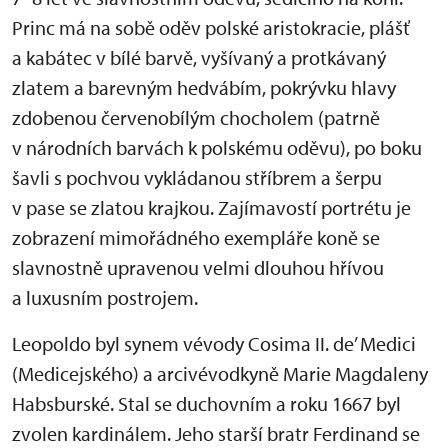
Princ má na sobě oděv polské aristokracie, plášť
a kabátec v bílé barvě, vyšívaný a protkávaný
zlatem a barevným hedvábím, pokrývku hlavy
zdobenou červenobílým chocholem (patrně
v národních barvách k polskému oděvu), po boku
šavli s pochvou vykládanou stříbrem a šerpu
v pase se zlatou krajkou. Zajímavostí portrétu je
zobrazení mimořádného exempláře koně se
slavnostně upravenou velmi dlouhou hřívou
a luxusním postrojem.
Leopoldo byl synem vévody Cosima II. de’ Medici
(Medicejského) a arcivévodkyně Marie Magdaleny
Habsburské. Stal se duchovním a roku 1667 byl
zvolen kardinálem. Jeho starší bratr Ferdinand se