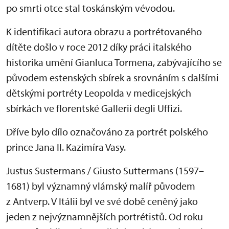
po smrti otce stal toskánským vévodou.
K identifikaci autora obrazu a portrétovaného
dítěte došlo v roce 2012 díky práci italského
historika umění Gianluca Tormena, zabývajícího se
původem estenských sbírek a srovnáním s dalšími
dětskými portréty Leopolda v medicejských
sbírkách ve florentské Gallerii degli Uffizi.
Dříve bylo dílo označováno za portrét polského
prince Jana II. Kazimíra Vasy.
Justus Sustermans / Giusto Suttermans (1597–
1681) byl významný vlámský malíř původem
z Antverp. V Itálii byl ve své době ceněný jako
jeden z nejvýznamnějších portrétistů. Od roku