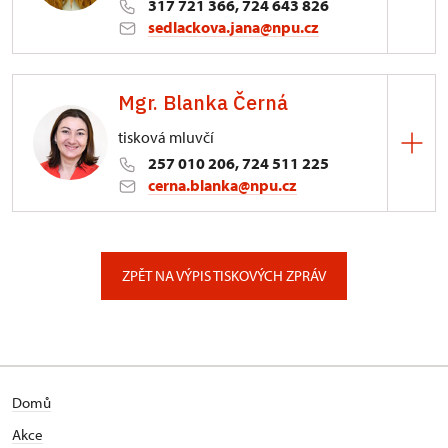
317 721 366, 724 643 826
sedlackova.jana@npu.cz
Zámek Konopiště
Mgr. Blanka Černá
Konopiště 1/, Konopiště
tisková mluvčí
257 010 206, 724 511 225
cerna.blanka@npu.cz
Generální ředitelství NPÚ
Valdštejnské náměstí 162/3, Praha
ZPĚT NA VÝPIS TISKOVÝCH ZPRÁV
Domů
Akce