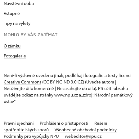
Návštěvní doba
Vstupné
Tipy na výlety
MOHLO BY VÁS ZAJÍMAT
O zámku
Fotogalerie
Není-li výslovně uvedeno jinak, podléhají fotografie a texty
licenci
Creative Commons
(CC BY-NC-ND 3.0 CZ) (Uveďte autora |
Neužívejte dílo komerčně | Nezasahujte do díla). Při užití obsahu
uvádějte odkaz na stránky www.npu.cz a „zdroj: Národní památkový
ústav“
Právní ujednání
Prohlášení o přístupnosti
Řešení
spotřebitelských sporů
Všeobecné obchodní podmínky
Podmínky pro výpůjčky NPÚ
webeditor@npu.cz