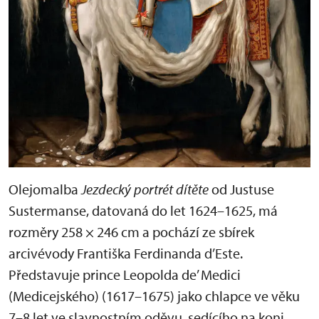
Olejomalba
Jezdecký portrét dítěte
od Justuse
Sustermanse, datovaná do let 1624–1625, má
rozměry 258 × 246 cm a pochází ze sbírek
arcivévody Františka Ferdinanda d’Este.
Představuje prince Leopolda de’ Medici
(Medicejského) (1617–1675) jako chlapce ve věku
7–8 let ve slavnostním oděvu, sedícího na koni.