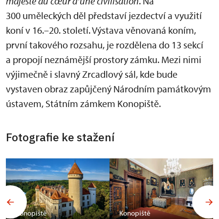
majesté au cœur d’une civilisation
. Na
300 uměleckých děl představí jezdectví a využití
koní v 16.–20. století. Výstava věnovaná koním,
první takového rozsahu, je rozdělena do 13 sekcí
a propojí neznámější prostory zámku. Mezi nimi
výjimečně i slavný Zrcadlový sál, kde bude
vystaven obraz zapůjčený Národním památkovým
ústavem, Státním zámkem Konopiště.
Fotografie ke stažení
Konopiště
Konopiště