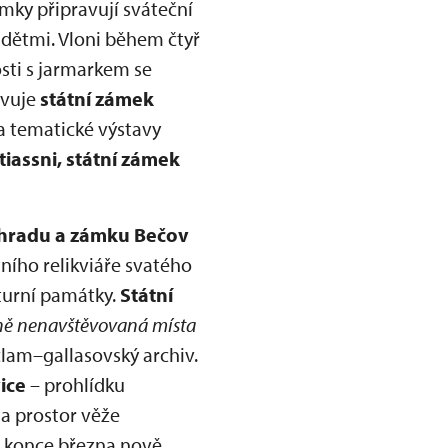
ámky připravují sváteční
 dětmi. Vloni během čtyř
osti s jarmarkem se
avuje
státní zámek
a tematické výstavy
Stiassni, státní zámek
hradu a zámku Bečov
ního relikviáře svatého
lturní památky.
Státní
ně nenavštěvovaná místa
 clam–gallasovský archiv.
ice
– prohlídku
a prostor věže
 konce března nově