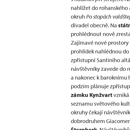
nahlížet do rohanského 
okruh
Po stopách valdšte
divadel obecně. Na
stát
prohlédnout nově zresta
Zajímavé nové prostory 
prohlídek nahlédnou do k
zpřístupní Santiniho al
návštěvníky zavede do ne
a nakonec k baroknímu 
podzim plánuje zpřístup
zámku Kynžvart
vzniká 
seznamu světového kult
okruhy čekají návštěvní
dobrodruhem Giacomem 
Šternberk
. Návštěvní