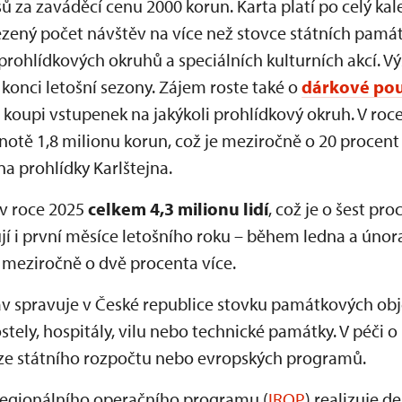
ů za zaváděcí cenu 2000 korun. Karta platí po celý kal
ený počet návštěv na více než stovce státních památ
prohlídkových okruhů a speciálních kulturních akcí. V
konci letošní sezony. Zájem roste také o
dárkové po
 koupi vstupenek na jakýkoli prohlídkový okruh. V roce
otě 1,8 milionu korun, což je meziročně o 20 procent v
na prohlídky Karlštejna.
 v roce 2025
celkem 4,3 milionu lidí
, což je o šest pr
í i první měsíce letošního roku – během ledna a únor
, meziročně o dvě procenta více.
 spravuje v České republice stovku památkových obj
stely, hospitály, vilu nebo technické památky. V péči o
 ze státního rozpočtu nebo evropských programů.
regionálního operačního programu (
IROP
) realizuje d