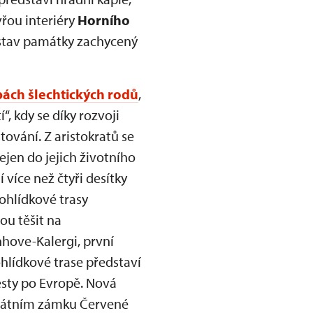
řou interiéry
Horního
ý stav památky zachycený
pách šlechtických rodů
,
, kdy se díky rozvoji
ování. Z aristokratů se
ejen do jejich životního
 více než čtyři desítky
ohlídkové trasy
ou těšit na
hove-Kalergi, první
ohlídkové trase představí
cesty po Evropě. Nová
tátním zámku Červené