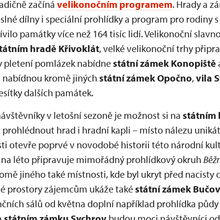
adičně začíná
velikonočním programem
. Hrady a z
lné dílny i speciální prohlídky a program pro rodiny s
vilo památky více než 164 tisíc lidí. Velikonoční slavn
tátním hradě Křivoklát
, velké velikonoční trhy připr
ky pletení pomlázek nabídne
státní zámek Konopiště
rů nabídnou kromě jiných
státní zámek Opočno
,
vila 
esítky dalších památek.
ávštěvníky v letošní sezoně je možnost si na
státním 
 prohlédnout hrad i hradní kapli – místo nálezu unikát
ti otevře poprvé v novodobé historii této národní ku
na léto připravuje mimořádný prohlídkový okruh
Běž
kromě jiného také místnosti, kde byl ukryt před nacisty
é prostory zájemcům ukáže také
státní zámek Bučov
čních sálů od května doplní například prohlídka půdy 
a
státním zámku Sychrov
budou moci návštěvníci od