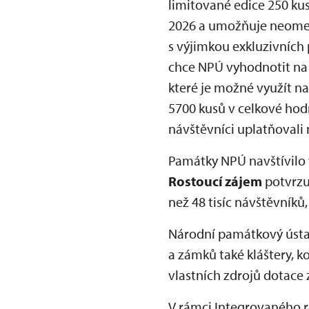
limitované edice 250 kus
2026 a umožňuje neomez
s výjimkou exkluzivních 
chce NPÚ vyhodnotit na 
které je možné využít na
5700 kusů v celkové hodn
návštěvníci uplatňovali 
Památky NPÚ navštívilo
Rostoucí zájem
potvrzuj
než 48 tisíc návštěvníků
Národní památkový ústav
a zámků také kláštery, ko
vlastních zdrojů dotace
V rámci Integrovaného 