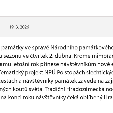
19. 3. 2026
í památky ve správě Národního památkového
ou sezonu ve čtvrtek 2. dubna. Kromě mimoř
amu letošní rok přinese návštěvníkům nové 
 Tematický projekt NPÚ Po stopách šlechtický
 cestách a návštěvníky památek zavede na za
ených koutů světa. Tradiční Hradozámecká no
a na konci roku návštěvníky čeká oblíbený H