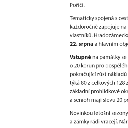
Poříčí.
Tematicky spojená s ces
každoročně zapojuje na 
vlastníků. Hradozámecká
22. srpna
a hlavním obj
Vstupné
na památky se 
o 20 korun pro dospěléh
pokračující růst náklad
týká 80 z celkových 128 
základní prohlídkové okr
a senioři mají slevu 20 
Novinkou letošní sezony
a zámky rádi vracejí. Ná