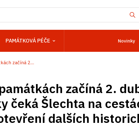
PAMÁTKOVÁ PÉČE
Novinky
ách začíná 2....
památkách začíná 2. du
y čeká Šlechta na cestá
otevření dalších histori