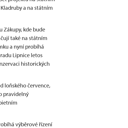
e Kladruby a na státním
ku Zákupy, kde bude
čují také na státním
mku a nyní probíhá
radu Lipnice letos
nzervaci historických
od loňského července,
o pravidelný
 pietním
robíhá výběrové řízení