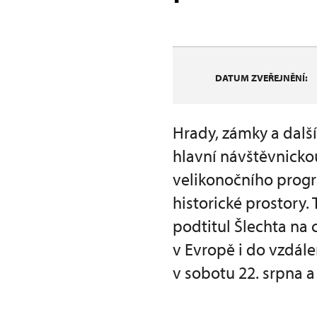
DATUM ZVEŘEJNĚNÍ:
Hrady, zámky a dalš
hlavní návštěvnick
velikonočního progr
historické prostory.
podtitul Šlechta na
v Evropě i do vzdál
v sobotu 22. srpna 