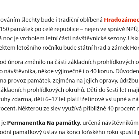
továním šlechty bude i tradiční oblíbená
Hradozámec
150 památek po celé republice – nejen ve správě NPÚ, 
 noc je vrcholem letní části návštěvnické sezony. Usk
ektem letošního ročníku bude státní hrad a zámek Hor
od února změnilo na části základních prohlídkových ok
o návštěvníka, někde výjimečně i o 40 korun. Důvode
ů na provoz památek, zejména na jejich opravy, údržbu
základních prohlídkových okruhů. Děti do šesti let mají
uhy zdarma, děti 6–17 let platí třetinové vstupné a ná
procent. Některou ze slev využívá přibližně 40 procent 
 je
Permanentka Na památky
, určená návštěvníkům,
rodní památkový ústav na konci loňského roku spustil 