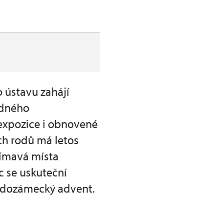
 ústavu zahájí
ádného
expozice i obnovené
ch rodů má letos
jímavá místa
c se uskuteční
radozámecký advent.