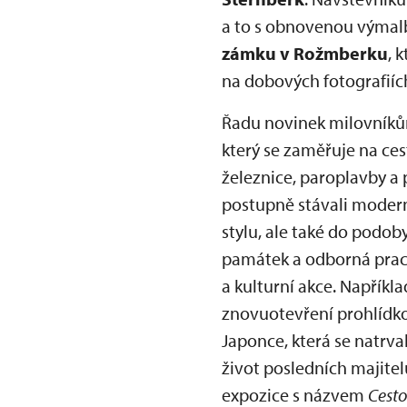
a to s obnovenou výmalb
zámku v Rožmberku
, 
na dobových fotografiích
Řadu novinek milovník
který se zaměřuje na ces
železnice, paroplavby a
postupně stávali moderní
stylu, ale také do podob
památek a odborná praco
a kulturní akce. Napřík
znovuotevření prohlídk
Japonce, která se natrva
život posledních majitel
expozice s názvem
Cesto