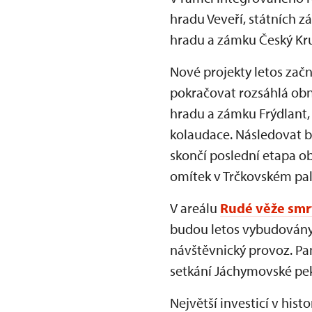
hradu Veveří, státních z
hradu a zámku Český Kr
Nové projekty letos zač
pokračovat rozsáhlá obn
hradu a zámku Frýdlant,
kolaudace. Následovat b
skončí poslední etapa o
omítek v Trčkovském pal
V areálu
Rudé věže smr
budou letos vybudovány 
návštěvnický provoz. Pa
setkání Jáchymovské pek
Největší investicí v his