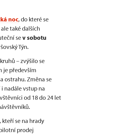
ká noc
, do které se
ale také dalších
uteční se
v sobotu
šovský Týn.
ruhů – zvýšilo se
m je především
 a ostrahu. Změna se
 i nadále vstup na
vštěvníci od 18 do 24 let
návštěvníků.
 kteří se na hrady
pilotní prodej