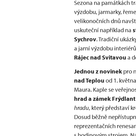
Sezona na památkách tr
výzdobu, jarmarky, řemes
velikonočních dnů navští
uskuteční například na
s
Sychrov
. Tradiční ukáz
a jarní výzdobu interié
Rájec nad Svitavou
a d
Jednou z novinek
pro n
nad Teplou
od 1. května
Maura. Kaple se veřejnos
hrad a zámek Frýdlant
hradu
, který představí 
Dosud běžně nepřístupn
reprezentačních renesan
s hodinovým strojem. N