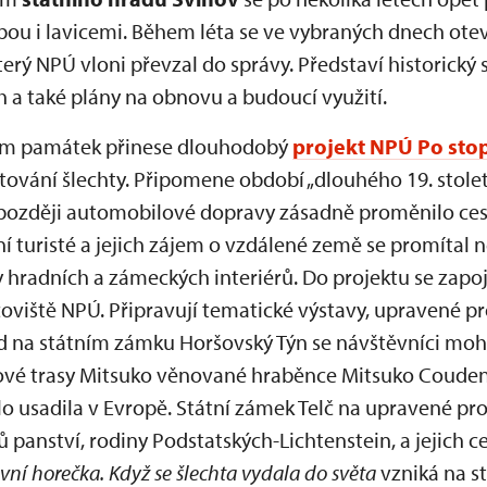
ou i lavicemi. Během léta se ve vybraných dnech otev
který NPÚ vloni převzal do správy. Představí historick
 a také plány na obnovu a budoucí využití.
ům památek přinese dlouhodobý
projekt NPÚ Po sto
tování šlechty. Připomene období „dlouhého 19. století“
 později automobilové dopravy zásadně proměnilo cest
 turisté a jejich zájem o vzdálené země se promítal n
y hradních a zámeckých interiérů. Do projektu se zapojí
viště NPÚ. Připravují tematické výstavy, upravené pr
lad na státním zámku Horšovský Týn se návštěvníci moh
ové trasy Mitsuko věnované hraběnce Mitsuko Couden
lo usadila v Evropě. Státní zámek Telč na upravené pr
ů panství, rodiny Podstatských-Lichtenstein, a jejich 
vní horečka. Když se šlechta vydala do světa
vzniká na s