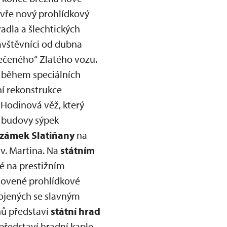
vře nový prohlídkový
vadla a šlechtických
vštěvníci od dubna
lečeného“ Zlatého vozu.
i během speciálních
í rekonstrukce
 Hodinová věž, který
o budovy sýpek
 zámek Slatiňany
na
v. Martina. Na
státním
é na prestižním
novené prohlídkové
pojených se slavným
ů představí
státní hrad
představí hradní kaple,