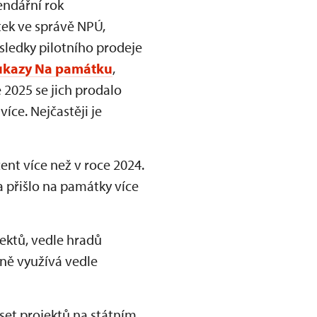
endářní rok
ek ve správě NPÚ,
ýsledky pilotního prodeje
ukazy Na památku
,
 2025 se jich prodalo
íce. Nejčastěji je
ocent více než v roce 2024.
a přišlo na památky více
ektů, vedle hradů
 ně využívá vedle
eset projektů na státním