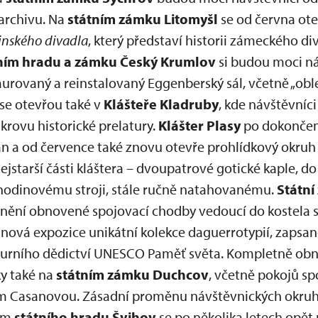
archivu. Na
státním zámku Litomyšl
se od června ote
jnského divadla
, který představí historii zámeckého di
ním hradu a zámku Český Krumlov
si budou moci ná
urovaný a reinstalovaný Eggenberský sál, včetně „ob
se otevřou také v
Klášteře Kladruby
, kde návštěvníc
rovu historické prelatury.
Klášter Plasy
po dokončen
tán a od července také znovu otevře prohlídkový okruh
jstarší části kláštera – dvoupatrové gotické kaple, d
hodinovému stroji, stále ručně natahovanému.
Státní
nění obnovené spojovací chodby vedoucí do kostela s
nová expozice unikátní kolekce daguerrotypií, zapsan
urního dědictví UNESCO Paměť světa. Kompletně ob
ky také na
státním zámku Duchcov
, včetně pokojů s
Casanovou. Zásadní proměnu návštěvnických okruh
kům
státního hradu Švihov
se po několika letech opět 