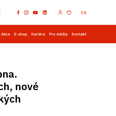
EN
Akce
E-shop
Kariéra
Pro média
Kontakt
bna.
ch, nové
ckých