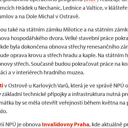
ámcích Hrádek u Nechanic, Lednice a Valtice, v klášteř
umlov a na Dole Michal v Ostravě.
nou také na státním zámku Milotice a na státním zám
ova hospodářského dvora. Velké stavební práce pokra
 kde byla dokončena obnova střechy renesančního zá
ude oprava krovu a střech hradu a kaple. Na státním h
bnovy střech. Současně budou pokračovat práce na ko
áci a v interiérech hradního muzea.
ti
v Ostrově u Karlových Varů, která je ve správě NPÚ 
základní technické přípojky a infrastruktura nutná pr
mátka by se měla otevřít veřejnosti během května na
lo.
torii NPÚ je obnova
Invalidovny Praha
, kde aktuálně p