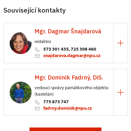
Související kontakty
Mgr. Dagmar Šnajdarová
redaktor
573 301 435, 725 308 460
snajdarova.dagmar@npu.cz
ÚPS v Kroměříži
Mgr. Dominik Fadrný, DiS.
Sněmovní náměstí 1/2, Kroměříž 1
vedoucí správy památkového objektu
(kastelán)
775 873 747
fadrny.dominik@npu.cz
Hrad Šternberk
Horní náměstí 170/6, Šternberk na Moravě