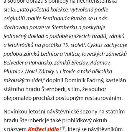
a soubor obrazů s pohledy na liechtensteinská
sídla.
„Tato početná kolekce, vytvořená podle
originálů malíře Ferdinanda Runka, se u nás
dochovala pouze ve Šternberku a poskytuje
jedinečný doklad o podobě knížecích hradů, zámků
a letohrádků na počátku 19. století. Cyklus zachycuje
podobu zámků Lednice a Valtice, loveckých zámečků
Belveder a Pohansko, zámků Břeclav, Adamov,
Plumlov, Nové Zámky u Litovle a také několika
rakouských sídel,“
doplnil Dominik Fadrný, kastelán
státního hradu Šternberk, s tím, že soubor
olejomaleb prochází postupným restaurováním.
Novinkou letošní návštěvnické sezony na státním
hradu Šternberk je také prohlídkový okruh
s názvem
Knížecí sídlo
, který se návštěvníkům