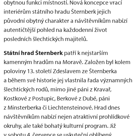
obytnou funkci místností. Nová koncepce vrací
interiérům státního hradu Šternberk jejich
původní obytný charakter a návštěvníkům nabízí
autentičtější pohled na každodenní život
posledních šlechtických majitelů.
Státní hrad Šternberk
patří k nejstarším
kamenným hradům na Moravě. Založen byl kolem
poloviny 13. století Zdeslavem ze Šternberka
a během své historie jej vlastnila řada významných
šlechtických rodů, mimo jiné páni z Kravař,
Kostkové z Postupic, Berkové z Dubé, páni
z Minsterberka či Liechtensteinové. Hrad dnes
návštěvníkům nabízí nejen atraktivní prohlídkové
okruhy, ale také bohatý kulturní program. Již
v sobotu 4. července se uskuteční oblíbený