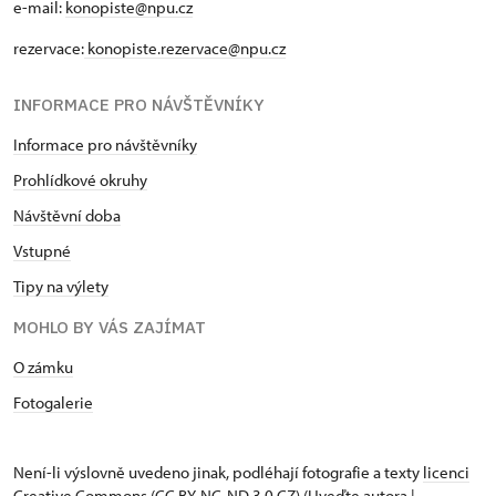
e-mail:
konopiste@npu.cz
rezervace:
konopiste.rezervace@npu.cz
INFORMACE PRO NÁVŠTĚVNÍKY
Informace pro návštěvníky
Prohlídkové okruhy
Návštěvní doba
Vstupné
Tipy na výlety
MOHLO BY VÁS ZAJÍMAT
O zámku
Fotogalerie
Není-li výslovně uvedeno jinak, podléhají fotografie a texty
licenci
Creative Commons
(CC BY-NC-ND 3.0 CZ) (Uveďte autora |