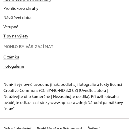
Prohlídkové okruhy
Návštěvní doba
Vstupné
Tipy na výlety
MOHLO BY VÁS ZAJÍMAT
O zámku
Fotogalerie
Není-li výslovně uvedeno jinak, podléhají fotografie a texty
licenci
Creative Commons
(CC BY-NC-ND 3.0 CZ) (Uveďte autora |
Neužívejte dílo komerčně | Nezasahujte do díla). Při užití obsahu
uvádějte odkaz na stránky www.npu.cz a „zdroj: Národní památkový
ústav“
Právní ujednání
Prohlášení o přístupnosti
Řešení