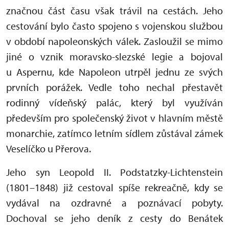
značnou část času však trávil na cestách. Jeho
cestování bylo často spojeno s vojenskou službou
v období napoleonských válek. Zasloužil se mimo
jiné o vznik moravsko-slezské legie a bojoval
u Aspernu, kde Napoleon utrpěl jednu ze svých
prvních porážek. Vedle toho nechal přestavět
rodinný vídeňský palác, který byl využíván
především pro společenský život v hlavním městě
monarchie, zatímco letním sídlem zůstával zámek
Veselíčko u Přerova.
Jeho syn Leopold II. Podstatzky-Lichtenstein
(1801–1848) již cestoval spíše rekreačně, kdy se
vydával na ozdravné a poznávací pobyty.
Dochoval se jeho deník z cesty do Benátek