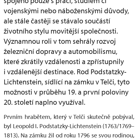
spojeno pouze s prací, studiem či
vojenskými nebo náboženskými důvody,
ale stále častěji se stávalo součástí
životního stylu movitější společnosti.
Významnou roli v tom sehrály rozvoj
železniční dopravy a automobilismu,
které zkrátily vzdálenosti a zpřístupnily
i vzdálenější destinace. Rod Podstatzky-
Lichtenstein, sídlící na zámku v Telči, tyto
možnosti v průběhu 19. a první poloviny
20. století naplno využíval.
Prvním hrabětem, který v Telči skutečně pobýval,
byl Leopold I. Podstatzky-Lichtenstein (1763/1769–
1813). Na zámku žil od roku 1796 se svou rodinou,