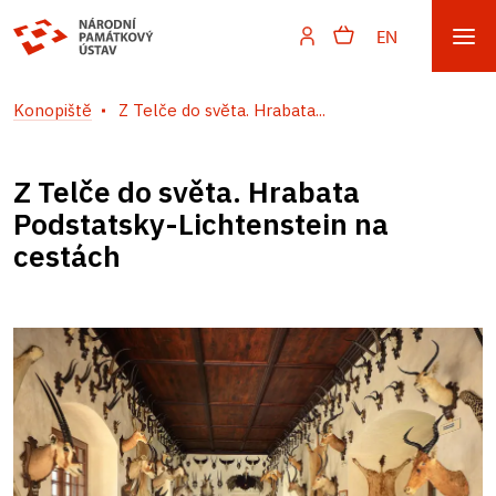
EN
Konopiště
Z Telče do světa. Hrabata...
Z Telče do světa. Hrabata
Podstatsky-Lichtenstein na
cestách