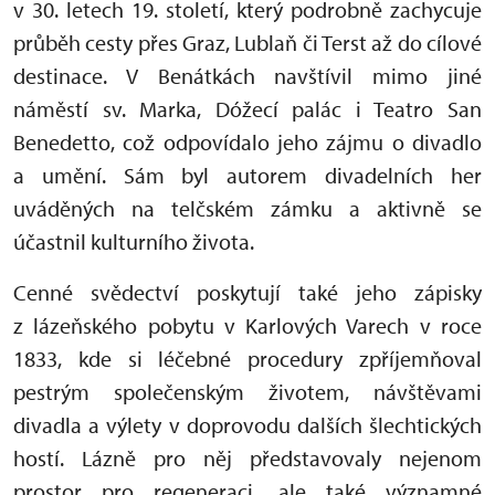
v 30. letech 19. století, který podrobně zachycuje
průběh cesty přes Graz, Lublaň či Terst až do cílové
destinace. V Benátkách navštívil mimo jiné
náměstí sv. Marka, Dóžecí palác i Teatro San
Benedetto, což odpovídalo jeho zájmu o divadlo
a umění. Sám byl autorem divadelních her
uváděných na telčském zámku a aktivně se
účastnil kulturního života.
Cenné svědectví poskytují také jeho zápisky
z lázeňského pobytu v Karlových Varech v roce
1833, kde si léčebné procedury zpříjemňoval
pestrým společenským životem, návštěvami
divadla a výlety v doprovodu dalších šlechtických
hostí. Lázně pro něj představovaly nejenom
prostor pro regeneraci, ale také významné