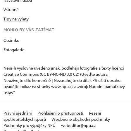
Návštěvní doba
Vstupné
Tipy na výlety
MOHLO BY VÁS ZAJÍMAT
O zámku
Fotogalerie
Není-li výslovně uvedeno jinak, podléhají fotografie a texty
licenci
Creative Commons
(CC BY-NC-ND 3.0 CZ) (Uveďte autora |
Neužívejte dílo komerčně | Nezasahujte do díla). Při užití obsahu
uvádějte odkaz na stránky www.npu.cz a „zdroj: Národní památkový
ústav“
Právní ujednání
Prohlášení o přístupnosti
Řešení
spotřebitelských sporů
Všeobecné obchodní podmínky
Podmínky pro výpůjčky NPÚ
webeditor@npu.cz