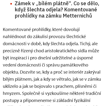
Zámek v „bílém plátně“. Co se dělo,
když šlechta odjela? Komentované
prohlídky na zámku Metternichů
Komentované prohlídky, které dovolují
nahlédnout do zákulisí provozu šlechtické
domácnosti v době, kdy šlechta odjela. Tichý, ale
precizně řízený chod aristokratického sídla může
být inspirací i pro dnešní udržitelné a úsporné
vedení domácnosti či správu památkového
objektu. Dozvíte se, kdy a proč se interiér zakrýval
bílým plátnem, jak a kdy se větralo, jak se v zámku
uklízelo a jak se bojovalo s prachem, plísněmi či
hmyzem. Společně si vyzkoušíme některé tradiční
postupy a připomeneme si základní fyzikální