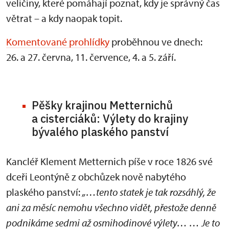
veličiny, které pomáhají poznat, kdy je správný čas
větrat – a kdy naopak topit.
Komentované prohlídky
proběhnou ve dnech:
26. a 27. června, 11. července, 4. a 5. září.
Pěšky krajinou Metternichů
a cisterciáků: Výlety do krajiny
bývalého plaského panství
Kancléř Klement Metternich píše v roce 1826 své
dceři Leontýně z obchůzek nově nabytého
plaského panství:
„…tento statek je tak rozsáhlý, že
ani za měsíc nemohu všechno vidět, přestože denně
podnikáme sedmi až osmihodinové výlety… … Je to