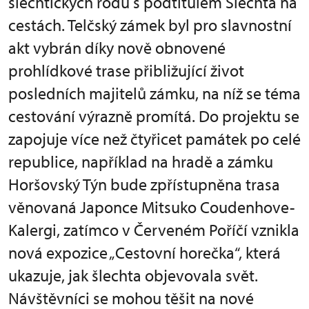
šlechtických rodů s podtitulem Šlechta na
cestách. Telčský zámek byl pro slavnostní
akt vybrán díky nově obnovené
prohlídkové trase přibližující život
posledních majitelů zámku, na níž se téma
cestování výrazně promítá. Do projektu se
zapojuje více než čtyřicet památek po celé
republice, například na hradě a zámku
Horšovský Týn bude zpřístupněna trasa
věnovaná Japonce Mitsuko Coudenhove-
Kalergi, zatímco v Červeném Poříčí vznikla
nová expozice „Cestovní horečka“, která
ukazuje, jak šlechta objevovala svět.
Návštěvníci se mohou těšit na nové