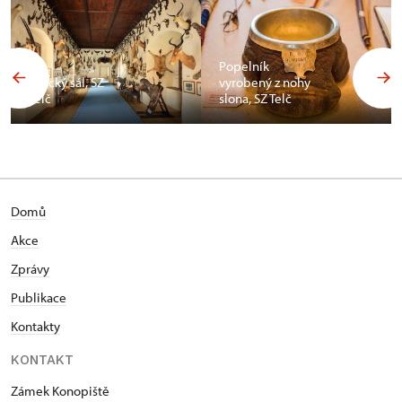
Popelník
Africký sál, SZ
vyrobený z nohy
Telč
slona, SZ Telč
Domů
Akce
Zprávy
Publikace
Kontakty
KONTAKT
Zámek Konopiště