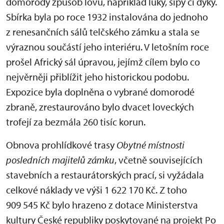
domorodý způsob lovu, například luky, šípy či dýky.
Sbírka byla po roce 1932 instalována do jednoho
z renesančních sálů telčského zámku a stala se
výraznou součástí jeho interiéru. V letošním roce
prošel Africký sál úpravou, jejímž cílem bylo co
nejvěrněji přiblížit jeho historickou podobu.
Expozice byla doplněna o vybrané domorodé
zbraně, zrestaurováno bylo dvacet loveckých
trofejí za bezmála 260 tisíc korun.
Obnova prohlídkové trasy
Obytné místnosti
posledních majitelů zámku
, včetně souvisejících
stavebních a restaurátorských prací, si vyžádala
celkové náklady ve výši 1 622 170 Kč. Z toho
909 545 Kč bylo hrazeno z dotace Ministerstva
kultury České republiky poskytované na projekt Po