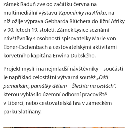
zámek Raduň zve od začátku června na
multimediální výstavu
Vzpomínky na Afriku
, na
níž ožije výprava Gebharda Blüchera do Jižní Afriky
v 90. letech 19. století. Zámek Lysice seznámí
návštěvníky s osobností spisovatelky Marie von
Ebner-Eschenbach a cestovatelskými aktivitami
korvetního kapitána Erwina Dubského.
Projekt myslí i na nejmladší návštěvníky – součástí
je například celostátní výtvarná soutěž
„Děti
památkám, památky dětem – Šlechta na cestách"
,
kterou vyhlásilo územní odborní pracoviště
v Liberci, nebo cestovatelská hra v zámeckém
parku Slatiňany.