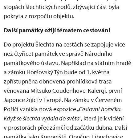
stopách šlechtických rodů, zbývající část byla
pokryta z rozpočtu objektu.
Další památky ožijí tématem cestování
Do projektu Šlechta na cestách se zapojuje více
než čtyřicet památek ve správě Národního
památkového ústavu. Například na státním hradě
a zámku Horšovský Týn bude od 1. května
zpřístupněna obnovená prohlídková trasa
věnovaná Mitsuko Coudenhove-Kalergi, první
Japonce žijící v Evropě. Na zámku v Červeném
Poříčí vznikla nová expozice „
Cestovní horečka.
Když se šlechta vydala do světa
", která je k vidění
v prostorách předzámčí od začátku dubna. Další
památky, jako Konopiště, Opočno, Libochovice,