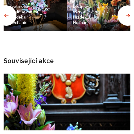
květinová
květinová
výzdoba zámek
výzdoba zámek
Hrádek u
Hrádek u
Nechanic
Nechanic
Související akce