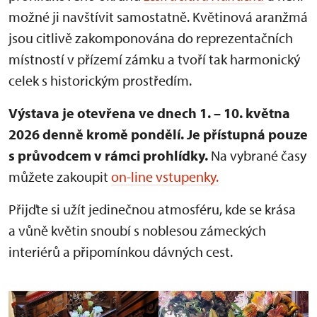
možné ji navštívit samostatně. Květinová aranžmá
jsou citlivě zakomponována do reprezentačních
místností v přízemí zámku a tvoří tak harmonický
celek s historickým prostředím.
Výstava je otevřena ve dnech 1. – 10. května
2026 denně kromě pondělí.
Je přístupná pouze
s průvodcem v rámci prohlídky.
Na vybrané časy
můžete zakoupit
on-line vstupenky.
Přijďte si užít jedinečnou atmosféru, kde se krása
a vůně květin snoubí s noblesou zámeckých
interiérů a připomínkou dávných cest.