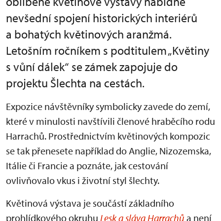
oblíbené květinové výstavy nabídne
nevšední spojení historických interiérů
a bohatých květinových aranžmá.
Letošním ročníkem s podtitulem „Květiny
s vůní dálek“ se zámek zapojuje do
projektu Šlechta na cestách.
Expozice návštěvníky symbolicky zavede do zemí,
které v minulosti navštívili členové hraběcího rodu
Harrachů. Prostřednictvím květinových kompozic
se tak přenesete například do Anglie, Nizozemska,
Itálie či Francie a poznáte, jak cestování
ovlivňovalo vkus i životní styl šlechty.
Květinová výstava je součástí základního
prohlídkového okruhu
Lesk a sláva Harrachů
a není