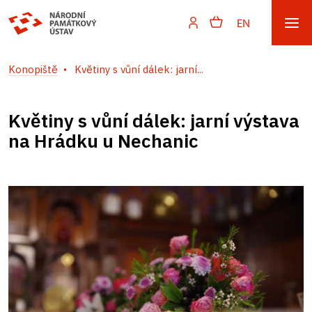
EN
Konopiště
Květiny s vůní dálek: jarní...
Květiny s vůní dálek: jarní výstava
na Hrádku u Nechanic