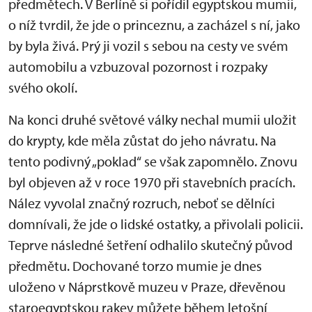
předmětech. V Berlíně si pořídil egyptskou mumii,
o níž tvrdil, že jde o princeznu, a zacházel s ní, jako
by byla živá. Prý ji vozil s sebou na cesty ve svém
automobilu a vzbuzoval pozornost i rozpaky
svého okolí.
Na konci druhé světové války nechal mumii uložit
do krypty, kde měla zůstat do jeho návratu. Na
tento podivný „poklad“ se však zapomnělo. Znovu
byl objeven až v roce 1970 při stavebních pracích.
Nález vyvolal značný rozruch, neboť se dělníci
domnívali, že jde o lidské ostatky, a přivolali policii.
Teprve následné šetření odhalilo skutečný původ
předmětu. Dochované torzo mumie je dnes
uloženo v Náprstkově muzeu v Praze, dřevěnou
staroegyptskou rakev můžete během letošní