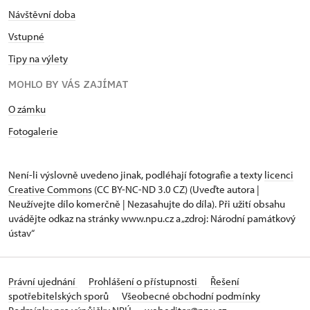
Návštěvní doba
Vstupné
Tipy na výlety
MOHLO BY VÁS ZAJÍMAT
O zámku
Fotogalerie
Není-li výslovně uvedeno jinak, podléhají fotografie a texty
licenci
Creative Commons
(CC BY-NC-ND 3.0 CZ) (Uveďte autora |
Neužívejte dílo komerčně | Nezasahujte do díla). Při užití obsahu
uvádějte odkaz na stránky www.npu.cz a „zdroj: Národní památkový
ústav“
Právní ujednání
Prohlášení o přístupnosti
Řešení
spotřebitelských sporů
Všeobecné obchodní podmínky