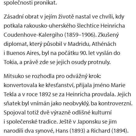
společnosti pronikat.
Zásadní obrat v jejím životě nastal ve chvíli, kdy
potkala rakousko-uherského šlechtice Heinricha
Coudenhove-Kalergiho (1859–1906). Zkušený
diplomat, který působil v Madridu, Athénách
i Buenos Aires, byl na počátku 90. let vyslán do
Tokia, a právě zde se jejich osudy protnuly.
Mitsuko se rozhodla pro odvážný krok:
konvertovala ke křesťanství, přijala jméno Marie
Tekla a v roce 1892 se za Heinricha provdala. Jejich
sňatek byl vnímán jako neobvyklý, ba kontroverzní.
Spojoval totiž dvě výrazně odlišné kulturní
i společenské tradice. Ještě v Japonsku se jim
narodili dva synové, Hans (1893) a Richard (1894).