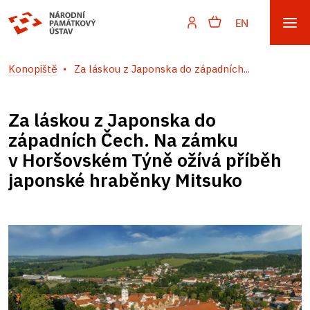
EN
Konopiště
Za láskou z Japonska do západních...
Za láskou z Japonska do
západních Čech. Na zámku
v Horšovském Týně ožívá příběh
japonské hraběnky Mitsuko