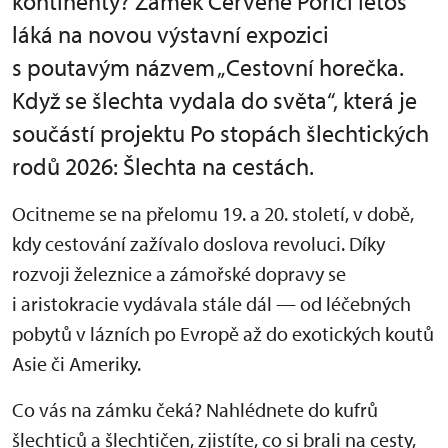
kontinenty? Zámek Červené Poříčí letos
láká na novou výstavní expozici
s poutavým názvem „Cestovní horečka.
Když se šlechta vydala do světa“, která je
součástí projektu Po stopách šlechtických
rodů 2026: Šlechta na cestách.
Ocitneme se na přelomu 19. a 20. století, v době,
kdy cestování zažívalo doslova revoluci. Díky
rozvoji železnice a zámořské dopravy se
i aristokracie vydávala stále dál — od léčebných
pobytů v lázních po Evropě až do exotických koutů
Asie či Ameriky.
Co vás na zámku čeká? Nahlédnete do kufrů
šlechticů a šlechtičen, zjistíte, co si brali na cesty,