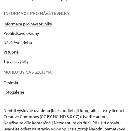
INFORMACE PRO NÁVŠTĚVNÍKY
Informace pro návštěvníky
Prohlídkové okruhy
Návštěvní doba
Vstupné
Tipy na výlety
MOHLO BY VÁS ZAJÍMAT
O zámku
Fotogalerie
Není-li výslovně uvedeno jinak, podléhají fotografie a texty
licenci
Creative Commons
(CC BY-NC-ND 3.0 CZ) (Uveďte autora |
Neužívejte dílo komerčně | Nezasahujte do díla). Při užití obsahu
uvádějte odkaz na stránky www.npu.cz a „zdroj: Národní památkový