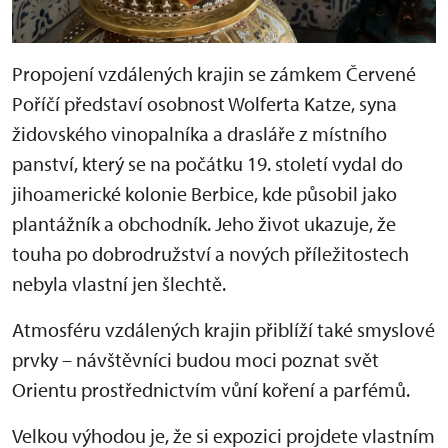
Propojení vzdálených krajin se zámkem Červené
Poříčí představí osobnost Wolferta Katze, syna
židovského vinopalníka a drasláře z místního
panství, který se na počátku 19. století vydal do
jihoamerické kolonie Berbice, kde působil jako
plantážník a obchodník. Jeho život ukazuje, že
touha po dobrodružství a nových příležitostech
nebyla vlastní jen šlechtě.
Atmosféru vzdálených krajin přiblíží také smyslové
prvky – návštěvníci budou moci poznat svět
Orientu prostřednictvím vůní koření a parfémů.
Velkou výhodou je, že si expozici projdete vlastním