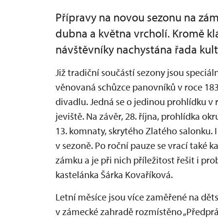
Přípravy na novou sezonu na zá
dubna a května vrcholí. Kromě kl
návštěvníky nachystána řada kult
Již tradiční součástí sezony jsou speciál
věnovaná schůzce panovníků v roce 183
divadlu. Jedná se o jedinou prohlídku v 
jeviště. Na závěr, 28. října, prohlídka ok
13. komnaty, skrytého Zlatého salonku. 
v sezoně. Po roční pauze se vrací také k
zámku a je při nich příležitost řešit i p
kastelánka Šárka Kovaříková.
Letní měsíce jsou více zaměřené na dět
v zámecké zahradě rozmístěno „Předprá