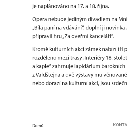
je naplánováno na 17. a 18. října.
Opera nebude jediným divadlem na Mnic
„Bílá paní na vdávání“, doplní ji novinka
připravil hru „Za dveřmi kanceláří“.
Kromě kulturních akcí zámek nabízí tři 
rozděleno mezi trasy „Interiéry 18. století
a kaple“ zahrnuje lapidárium barokních 
z Valdštejna a dvě výstavy mu věnované. 
nebo dorazí na kulturní akci, jsou srdečn
KONT
Domů