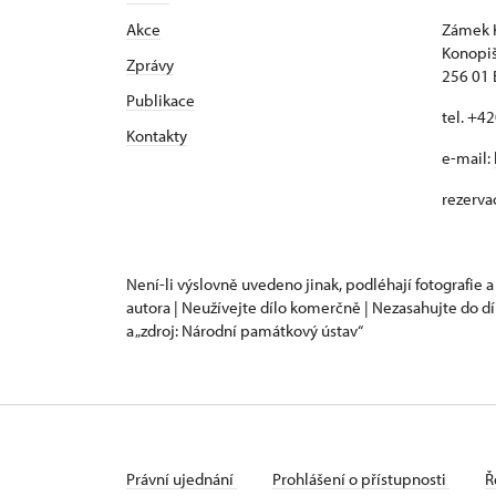
Akce
Zámek 
Konopiš
Zprávy
256 01
Publikace
tel. +4
Kontakty
e-mail:
rezerva
Není-li výslovně uvedeno jinak, podléhají fotografie a
autora | Neužívejte dílo komerčně | Nezasahujte do dí
a „zdroj: Národní památkový ústav“
Právní ujednání
Prohlášení o přístupnosti
Ř