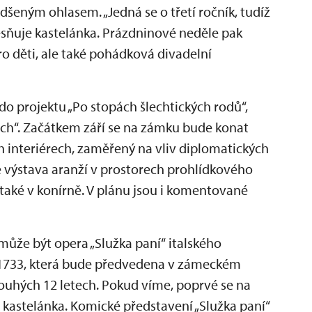
adšeným ohlasem. „Jedná se o třetí ročník, tudíž
esňuje kastelánka. Prázdninové neděle pak
o děti, ale také pohádková divadelní
do projektu „Po stopách šlechtických rodů“,
ách“. Začátkem září se na zámku bude konat
h interiérech, zaměřený na vliv diplomatických
 výstava aranží v prostorech prohlídkového
 a také v konírně. V plánu jsou i komentované
ůže být opera „Služka paní“ italského
u 1733, která bude předvedena v zámeckém
dlouhých 12 letech. Pokud víme, poprvé se na
í kastelánka. Komické představení „Služka paní“