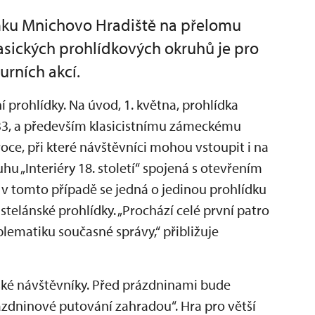
mku Mnichovo Hradiště na přelomu
asických prohlídkových okruhů je pro
urních akcí.
ní prohlídky. Na úvod, 1. května, prohlídka
3, a především klasicistnímu zámeckému
roce, při které návštěvníci mohou vstoupit i na
ruhu „Interiéry 18. století“ spojená s otevřením
I v tomto případě se jedná o jedinou prohlídku
astelánské prohlídky. „Prochází celé první patro
roblematiku současné správy,“ přibližuje
ské návštěvníky. Před prázdninami bude
zdninové putování zahradou“. Hra pro větší