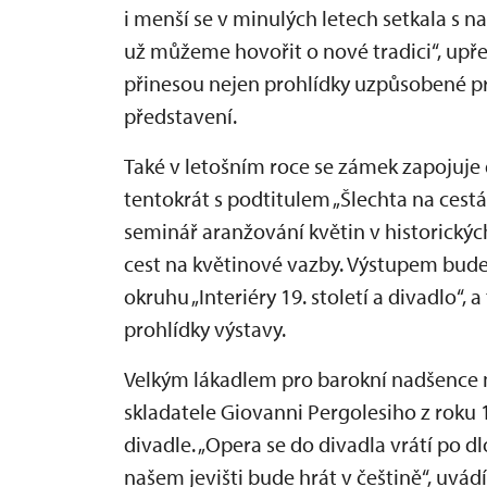
i menší se v minulých letech setkala s n
už můžeme hovořit o nové tradici“, upř
přinesou nejen prohlídky uzpůsobené pr
představení.
Také v letošním roce se zámek zapojuje 
tentokrát s podtitulem „Šlechta na cest
seminář aranžování květin v historickýc
cest na květinové vazby. Výstupem bude
okruhu „Interiéry 19. století a divadlo“,
prohlídky výstavy.
Velkým lákadlem pro barokní nadšence m
skladatele Giovanni Pergolesiho z rok
divadle. „Opera se do divadla vrátí po 
našem jevišti bude hrát v češtině“, uvád