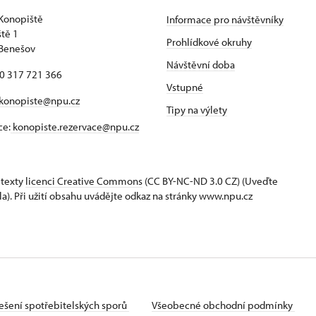
Konopiště
Informace pro návštěvníky
tě 1
Prohlídkové okruhy
 Benešov
Návštěvní doba
20 317 721 366
Vstupné
konopiste@npu.cz
Tipy na výlety
ce:
konopiste.rezervace@npu.cz
 texty
licenci Creative Commons
(CC BY-NC-ND 3.0 CZ) (Uveďte
la). Při užití obsahu uvádějte odkaz na stránky www.npu.cz
ešení spotřebitelských sporů
Všeobecné obchodní podmínky