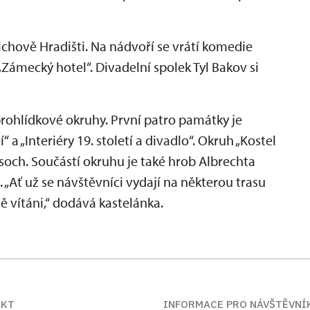
hově Hradišti. Na nádvoří se vrátí komedie
 „Zámecký hotel“. Divadelní spolek Tyl Bakov si
prohlídkové okruhy. První patro památky je
“ a „Interiéry 19. století a divadlo“. Okruh „Kostel
soch. Součástí okruhu je také hrob Albrechta
„Ať už se návštěvníci vydají na některou trasu
ě vítáni,“ dodává kastelánka.
AKT
INFORMACE PRO NÁVŠTĚVNÍ