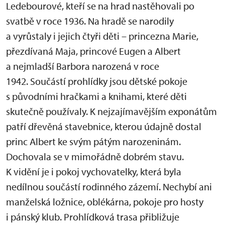
Ledebourové, kteří se na hrad nastěhovali po
svatbě v roce 1936. Na hradě se narodily
a vyrůstaly i jejich čtyři děti – princezna Marie,
přezdívaná Maja, princové Eugen a Albert
a nejmladší Barbora narozená v roce
1942. Součástí prohlídky jsou dětské pokoje
s původními hračkami a knihami, které děti
skutečně používaly. K nejzajímavějším exponátům
patří dřevěná stavebnice, kterou údajně dostal
princ Albert ke svým pátým narozeninám.
Dochovala se v mimořádně dobrém stavu.
K vidění je i pokoj vychovatelky, která byla
nedílnou součástí rodinného zázemí. Nechybí ani
manželská ložnice, oblékárna, pokoje pro hosty
i pánský klub. Prohlídková trasa přibližuje