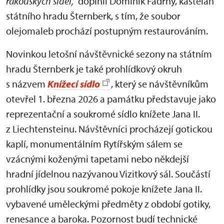
rakouských sídel,“
doplnil Dominik Fadrný, kastelán
státního hradu Šternberk, s tím, že soubor
olejomaleb prochází postupným restaurováním.
Novinkou letošní návštěvnické sezony na státním
hradu Šternberk je také prohlídkový okruh
s názvem
Knížecí sídlo
, který se návštěvníkům
otevřel 1. března 2026 a památku představuje jako
reprezentační a soukromé sídlo knížete Jana II.
z Liechtensteinu. Návštěvníci procházejí gotickou
kaplí, monumentálním Rytířským sálem se
vzácnými koženými tapetami nebo někdejší
hradní jídelnou nazývanou Vizitkový sál. Součástí
prohlídky jsou soukromé pokoje knížete Jana II.
vybavené uměleckými předměty z období gotiky,
renesance a baroka. Pozornost budí technické