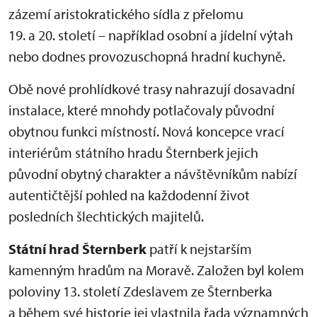
zázemí aristokratického sídla z přelomu
19. a 20. století – například osobní a jídelní výtah
nebo dodnes provozuschopná hradní kuchyně.
Obě nové prohlídkové trasy nahrazují dosavadní
instalace, které mnohdy potlačovaly původní
obytnou funkci místností. Nová koncepce vrací
interiérům státního hradu Šternberk jejich
původní obytný charakter a návštěvníkům nabízí
autentičtější pohled na každodenní život
posledních šlechtických majitelů.
Státní hrad Šternberk
patří k nejstarším
kamenným hradům na Moravě. Založen byl kolem
poloviny 13. století Zdeslavem ze Šternberka
a během své historie jej vlastnila řada významných