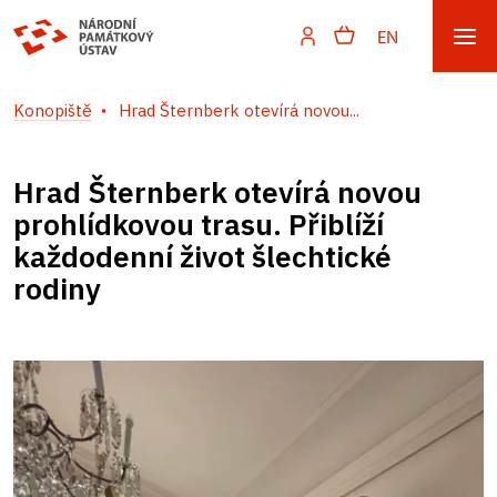
EN
Konopiště
Hrad Šternberk otevírá novou...
Hrad Šternberk otevírá novou
prohlídkovou trasu. Přiblíží
každodenní život šlechtické
rodiny