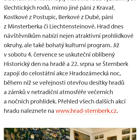
šlechtických rodů, mimo jiné páni z Kravař,
Kostkové z Postupic, Berkové z Dubé, páni
z Minsterberka či Liechtensteinové. Hrad dnes
návštěvníkům nabízí nejen atraktivní prohlídkové
okruhy, ale také bohatý kulturní program. Již
v sobotu 4. července se uskuteční oblíbený
Historický den na hradě a 22. srpna se Šternberk
zapojí do celostátní akce Hradozámecká noc,
během níž se veřejnosti otevřou desítky hradů
a zámků v netradiční atmosféře večerních
a nočních prohlídek. Přehled všech dalších akcí
hradu naleznete na
www.hrad-sternberk.cz
.