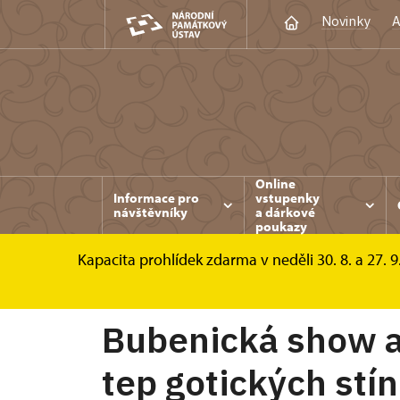
Novinky
A
Online
Informace pro
vstupenky
návštěvníky
a dárkové
poukazy
Kapacita prohlídek zdarma v neděli 30. 8. a 27. 9
Konopiště
Akce
Bubenická show a stře
Bubenická show a
tep gotických stí