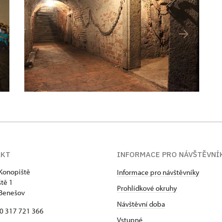
AKT
INFORMACE PRO NÁVŠTĚVNÍ
Konopiště
Informace pro návštěvníky
tě 1
Prohlídkové okruhy
 Benešov
Návštěvní doba
20 317 721 366
Vstupné