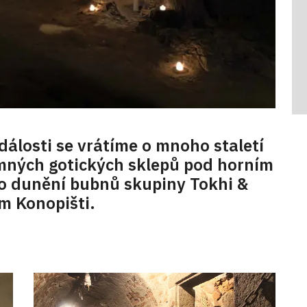
dálosti se vrátíme o mnoho staletí
mných gotických sklepů pod horním
o dunění bubnů skupiny Tokhi &
m Konopišti.