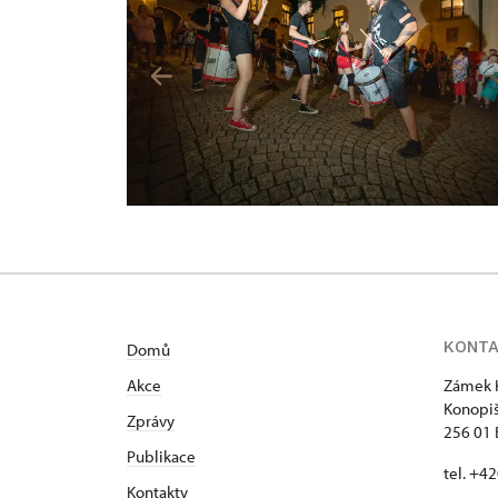
KONT
Domů
Akce
Zámek 
Konopiš
Zprávy
256 01
Publikace
tel. +4
Kontakty