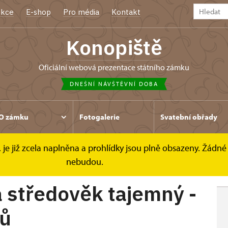
kce
E-shop
Pro média
Kontakt
Konopiště
oficiální webová prezentace státního zámku
DNEŠNÍ NÁVŠTĚVNÍ DOBA
O zámku
Fotogalerie
Svatební obřady
. je již zcela naplněna a prohlídky jsou plně obsazeny. Žádné 
dověk tajemný...
nebudou.
 středověk tajemný -
nů