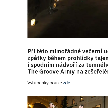
Při této mimořádné večerní u
zpátky během prohlídky taje
i spodním nádvoří za temnéh
The Groove Army na zešeřelé
Vstupenky pouze
zde