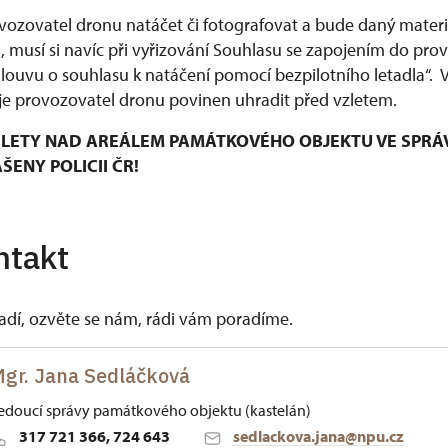
ozovatel dronu natáčet či fotografovat a bude daný materiá
musí si navíc při vyřizování Souhlasu se zapojením do pro
mlouvu o souhlasu k natáčení pomocí bezpilotního letadla“.
e provozovatel dronu povinen uhradit před vzletem.
LETY NAD AREÁLEM PAMÁTKOVÉHO OBJEKTU VE SPRÁ
ENY POLICII ČR!
ntakt
vadí, ozvěte se nám, rádi vám poradíme.
gr. Jana Sedláčková
edoucí správy památkového objektu (kastelán)
317 721 366, 724 643
sedlackova.jana@npu.cz