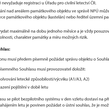
é nevyžaduje registraci u Úřadu pro civilní letectví ČR.
étání nad areálem památkového objektu ve správě NPÚ může
ávce památkového objektu (kastelán) nebo ředitel územní p
 vydat maximálně na dobu jednoho měsíce a je vždy posuzo
olnosti, charakter památky a míru možných rizik.
hlas:
ronu musí předem písemně požádat správu objektu o Souhla
ísemného Souhlasu musí provozovatel doložit:
olvování letecké způsobilosti/výcviku (A1/A3, A2)
azení pojištění v době letu
lasu se pilot bezpilotního systému v den vzletu dostaví na 
hájením letu je povinen požádat o ústní souhlas, že je možn