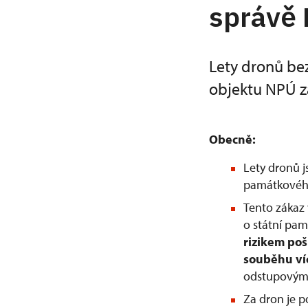
správě
Lety dronů be
objektu NPÚ z
Obecně:
Lety dronů 
památkového
Tento zákaz 
o státní pam
rizikem po
souběhu ví
odstupovým 
Za dron je 