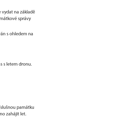
 vydat na základě
amátkové správy
ván s ohledem na
s s letem dronu.
příslušnou památku
o zahájit let.