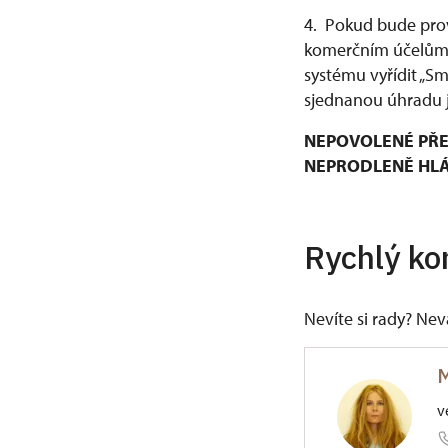
4. Pokud bude prov
komerčním účelům, 
systému vyřídit „S
sjednanou úhradu j
NEPOVOLENÉ PŘE
NEPRODLENĚ HLÁŠ
Rychlý ko
Nevíte si rady? Ne
M
v