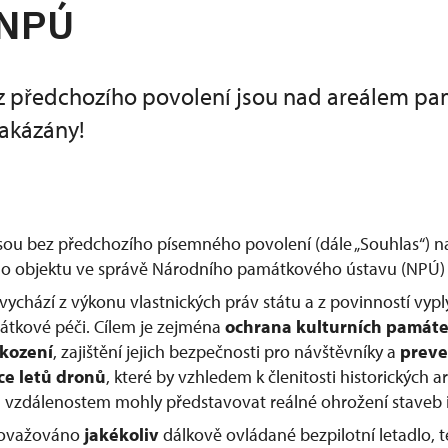
 NPÚ
z předchozího povolení jsou nad areálem p
akázány!
jsou bez předchozího písemného povolení (dále „Souhlas“) 
 objektu ve správě Národního památkového ústavu (NPÚ) 
vychází z výkonu vlastnických práv státu a z povinností vypl
átkové péči. Cílem je zejména
ochrana kulturních památ
škození
, zajištění jejich bezpečnosti pro návštěvníky a
preve
ce letů dronů
, které by vzhledem k členitosti historických
vzdálenostem mohly představovat reálné ohrožení staveb i
považováno
jakékoliv
dálkově ovládané bezpilotní letadlo, te