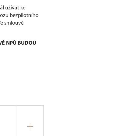
l užívat ke
vozu bezpilotního
 Ve smlouvě
VĚ NPÚ BUDOU