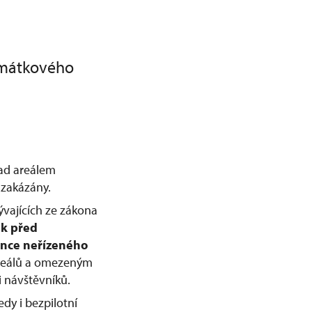
amátkového
nad areálem
zakázány.
ývajících ze zákona
ek před
nce neřízeného
 areálů a omezeným
 návštěvníků.
dy i bezpilotní