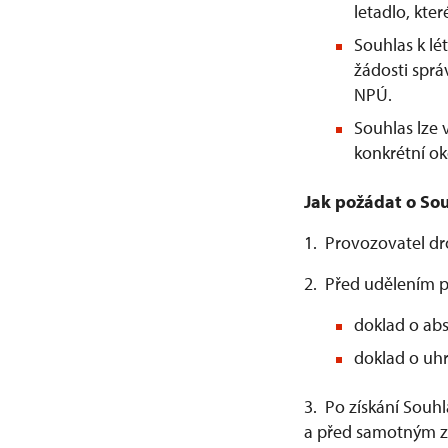
letadlo, kter
Souhlas k l
žádosti spr
NPÚ.
Souhlas lze
konkrétní ok
Jak požádat o Sou
1. Provozovatel d
2. Před udělením p
doklad o abs
doklad o uhr
3. Po získání Souh
a před samotným za