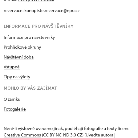
rezervace:
konopiste.rezervace@npu.cz
INFORMACE PRO NÁVŠTĚVNÍKY
Informace pro návštěvníky
Prohlídkové okruhy
Návštěvní doba
Vstupné
Tipy na výlety
MOHLO BY VÁS ZAJÍMAT
O zámku
Fotogalerie
Není-li výslovně uvedeno jinak, podléhají fotografie a texty
licenci
Creative Commons
(CC BY-NC-ND 3.0 CZ) (Uveďte autora |