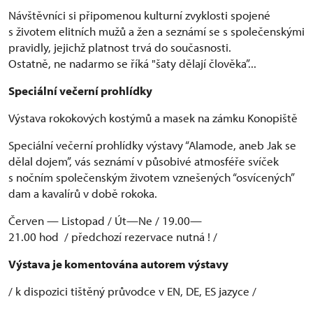
Návštěvníci si připomenou kulturní zvyklosti spojené
s životem elitních mužů a žen a seznámí se s společenskými
pravidly, jejichž platnost trvá do současnosti.
Ostatně, ne nadarmo se říká "šaty dělají člověka”...
Speciální večerní prohlídky
Výstava rokokových kostýmů a masek na zámku Konopiště
Speciální večerní prohlídky výstavy “Alamode, aneb Jak se
dělal dojem”, vás seznámí v působivé atmosféře svíček
s nočním společenským životem vznešených “osvícených”
dam a kavalírů v době rokoka.
Červen — Listopad / Út—Ne / 19.00—
21.00 hod / předchozí rezervace nutná ! /
Výstava je komentována autorem výstavy
/ k dispozici tištěný průvodce v EN, DE, ES jazyce /