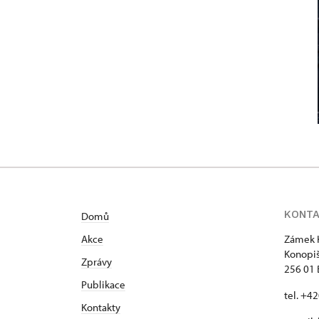
KONT
Domů
Akce
Zámek 
Konopiš
Zprávy
256 01
Publikace
tel. +4
Kontakty