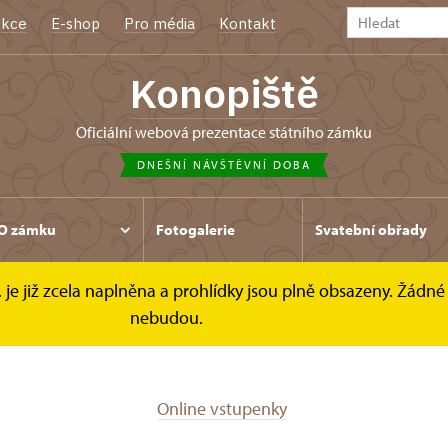
kce
E-shop
Pro média
Kontakt
Konopiště
oficiální webová prezentace státního zámku
DNEŠNÍ NÁVŠTĚVNÍ DOBA
O zámku
Fotogalerie
Svatební obřady
. je již zcela naplněna a prohlídky jsou plně obsazeny. Žádné 
kazy
nebudou.
Online vstupenky