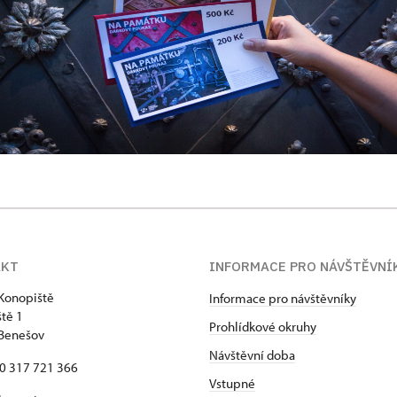
AKT
INFORMACE PRO NÁVŠTĚVNÍ
Konopiště
Informace pro návštěvníky
tě 1
Prohlídkové okruhy
 Benešov
Návštěvní doba
20 317 721 366
Vstupné