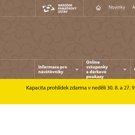
Novinky
A
Online
Informace pro
vstupenky
návštěvníky
a dárkové
poukazy
Kapacita prohlídek zdarma v neděli 30. 8. a 27. 9
Konopiště
Online vstupenky a dárkové pou