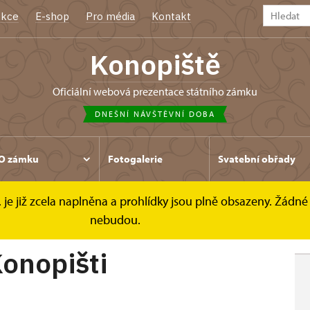
kce
E-shop
Pro média
Kontakt
Konopiště
oficiální webová prezentace státního zámku
DNEŠNÍ NÁVŠTĚVNÍ DOBA
O zámku
Fotogalerie
Svatební obřady
. je již zcela naplněna a prohlídky jsou plně obsazeny. Žádné 
išti
nebudou.
onopišti