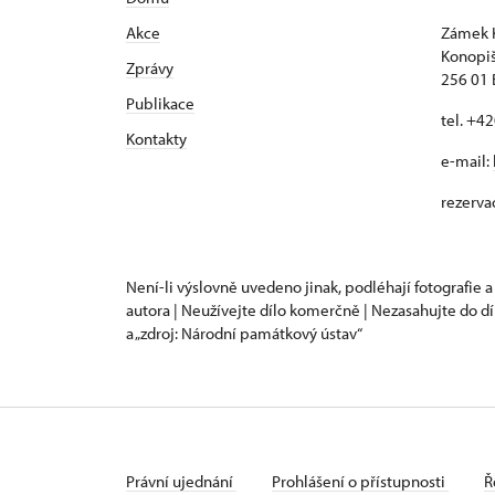
Akce
Zámek 
Konopiš
Zprávy
256 01
Publikace
tel. +4
Kontakty
e-mail:
rezerva
Není-li výslovně uvedeno jinak, podléhají fotografie a
autora | Neužívejte dílo komerčně | Nezasahujte do dí
a „zdroj: Národní památkový ústav“
Právní ujednání
Prohlášení o přístupnosti
Ř