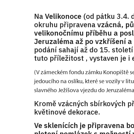
Na
Velikonoce
(od pátku 3.4. d
okruhu připravena
vzácná, pů
velikonočnímu příběhu a pos
Jeruzaléma až po vzkříšení a
podání sahají až do 15. stole
tuto příležitost , vystaven je
(V zámeckém fondu zámku Konopiště se d
jedoucího na oslíku, které se vozily v 
slavného Ježíšova vjezdu do Jeruzaléma
Kromě vzácných sbírkových p
květinové dekorace.
Ve sklenících je připravena 
pletení pomlázek s možností 