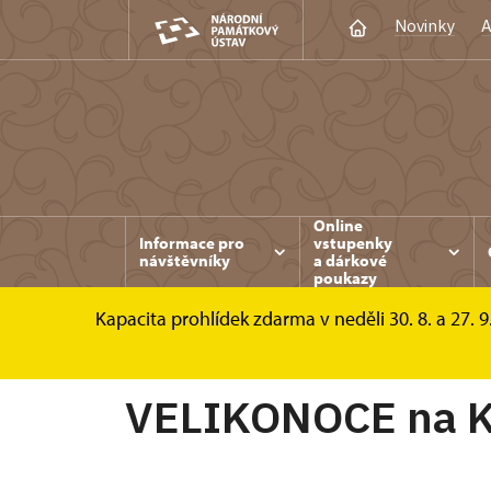
Novinky
A
Online
Informace pro
vstupenky
návštěvníky
a dárkové
poukazy
Kapacita prohlídek zdarma v neděli 30. 8. a 27. 9
Konopiště
Akce
VELIKONOCE na Konop
VELIKONOCE na K