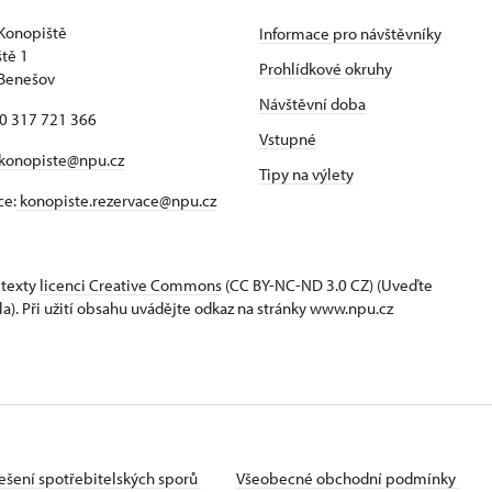
Konopiště
Informace pro návštěvníky
tě 1
Prohlídkové okruhy
 Benešov
Návštěvní doba
20 317 721 366
Vstupné
konopiste@npu.cz
Tipy na výlety
ce:
konopiste.rezervace@npu.cz
 texty
licenci Creative Commons
(CC BY-NC-ND 3.0 CZ) (Uveďte
la). Při užití obsahu uvádějte odkaz na stránky www.npu.cz
ešení spotřebitelských sporů
Všeobecné obchodní podmínky