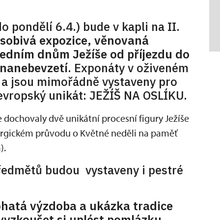
o pondělí 6.4.) bude v kapli na II.
sobivá expozice, věnovaná
ledním dnům Ježíše od příjezdu do
 nanebevzetí
. Exponáty v oživeném
tí a jsou mimořádně vystaveny pro
 i evropský unikát: JEŽÍŠ NA OSLÍKU.
ochovaly dvě unikátní procesní figury Ježíše
liturgickém průvodu o Květné neděli na paměť
).
ředmětů budou vystaveny i pestré
bohatá výzdoba a ukázka tradice
vyzkoušet si uplést pomlázku