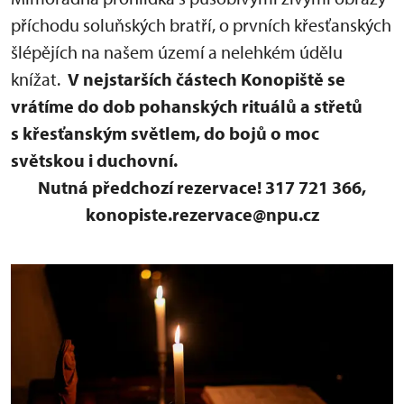
příchodu soluňských bratří, o prvních křesťanských
šlépějích na našem území a nelehkém údělu
knížat.
V nejstarších částech Konopiště se
vrátíme do dob pohanských rituálů a střetů
s křesťanským světlem, do bojů o moc
světskou i duchovní.
Nutná předchozí rezervace! 317 721 366,
konopiste.rezervace@npu.cz