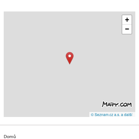
+
−
© Seznam.cz a.s. a další
Domů