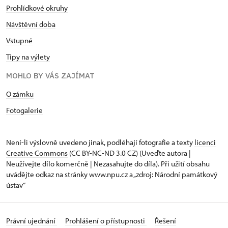
Prohlídkové okruhy
Návštěvní doba
Vstupné
Tipy na výlety
MOHLO BY VÁS ZAJÍMAT
O zámku
Fotogalerie
Není-li výslovně uvedeno jinak, podléhají fotografie a texty
licenci
Creative Commons
(CC BY-NC-ND 3.0 CZ) (Uveďte autora |
Neužívejte dílo komerčně | Nezasahujte do díla). Při užití obsahu
uvádějte odkaz na stránky www.npu.cz a „zdroj: Národní památkový
ústav“
Právní ujednání
Prohlášení o přístupnosti
Řešení