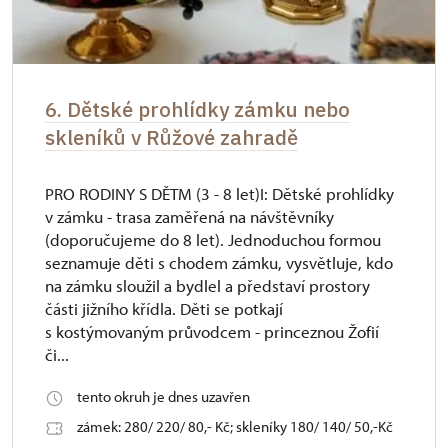
6. Dětské prohlídky zámku nebo
skleníků v Růžové zahradě
PRO RODINY S DĚTM (3 - 8 let)I: Dětské prohlídky
v zámku - trasa zaměřená na návštěvníky
(doporučujeme do 8 let). Jednoduchou formou
seznamuje děti s chodem zámku, vysvětluje, kdo
na zámku sloužil a bydlel a představí prostory
části jižního křídla. Děti se potkají
s kostýmovaným průvodcem - princeznou Žofií
či...
tento okruh je dnes uzavřen
zámek: 280/ 220/ 80,- Kč; skleníky 180/ 140/ 50,-Kč