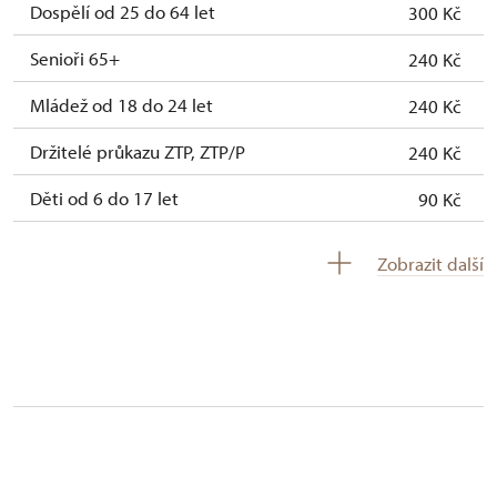
Dospělí od 25 do 64 let
300 Kč
Senioři 65+
240 Kč
Mládež od 18 do 24 let
240 Kč
Držitelé průkazu ZTP, ZTP/P
240 Kč
Děti od 6 do 17 let
90 Kč
Děti do 5 let
zdarma
Zobrazit další
Průvodce držitele průkazu ZTP/P
zdarma
Pedagogický dozor (pro školní skupiny 1
zdarma
osoba na 10 dětí)
Průvodce organizované skupiny (1 osoba
zdarma
pro celou skupinu min. 15 osob)
Karta zaměstnance s QR kódem MK ČR *
zdarma