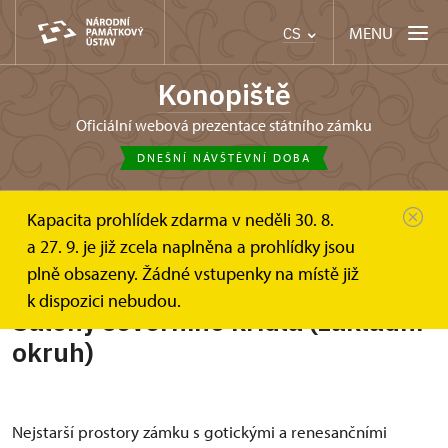
MENU
CS
Konopiště
oficiální webová prezentace státního zámku
DNEŠNÍ NÁVŠTĚVNÍ DOBA
Kapacita prohlídek zdarma v neděli 30. 8.
Konopiště
Informace pro návštěvníky
a 27. 9. je již zcela naplněna a prohlídky jsou
Prohlídkové okruhy
Salony severního křídla (základní...
plně obsazeny. Žádné vstupenky na místě již
k dispozici nebudou.
Salony severního křídla (základní
okruh)
Nejstarší prostory zámku s gotickými a renesančními