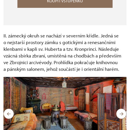
KOUPIT VSTUPENKU
II. zámecký okruh se nachází v severním křídle. Jedná se
o nejstarší prostory zámku s gotickými a renesančními
klenbami v kapli sv. Huberta a tzv. Kronprinci. Následuje
vzácná sbírka zbraní, umístěná na chodbách a především
ve Zbrojnici arcivévody. Prohlídka pokračuje knihovnou
a pánským salonem, jehož součástí je i orientální harém.