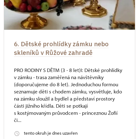
6. Dětské prohlídky zámku nebo
skleníků v Růžové zahradě
PRO RODINY S DĚTM (3 - 8 let)I: Dětské prohlídky
v zámku - trasa zaměřená na návštěvníky
(doporučujeme do 8 let). Jednoduchou formou
seznamuje děti s chodem zámku, vysvětluje, kdo
na zámku sloužil a bydlel a představí prostory
části jižního křídla. Děti se potkají
s kostýmovaným průvodcem - princeznou Žofií
či...
tento okruh je dnes uzavřen