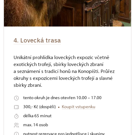
4. Lovecká trasa
Unikátní prohlídka loveckých expozic včetně
exotických trofejí, sbírky loveckých zbraní
a seznámení s tradicí honů na Konopišti. Průřez
okruhy s expozicemi loveckých trofejí a slavné
sbírky zbraní.
tento okruh je dnes otevřen 10.00 – 17.00
300,- Kč (dospělí)
Koupit vstupenku
délka 65 minut
max. 14 osob
nutnost rezervace pro jednotlivce i skupiny