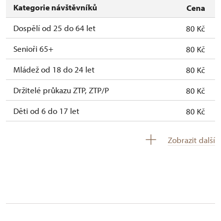
Kategorie návštěvníků
Cena
Dospělí od 25 do 64 let
80 Kč
Senioři 65+
80 Kč
Mládež od 18 do 24 let
80 Kč
Držitelé průkazu ZTP, ZTP/P
80 Kč
Děti od 6 do 17 let
80 Kč
Děti do 5 let
zdarma
Zobrazit další
Průvodce držitele průkazu ZTP/P
zdarma
Pedagogický dozor (pro školní skupiny 1
zdarma
osoba na 15 dětí)
Průvodce organizované skupiny (1 osoba
zdarma
pro celou skupinu min. 15 osob)