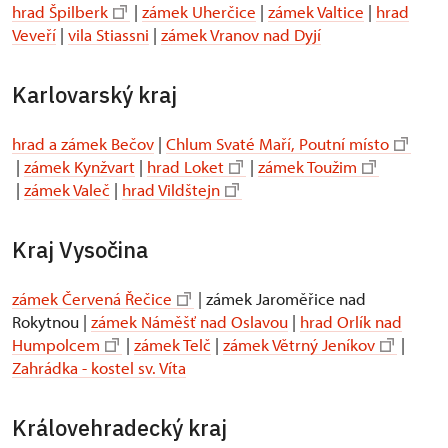
hrad Špilberk
|
zámek Uherčice
|
zámek Valtice
|
hrad
Veveří
|
vila Stiassni
|
zámek Vranov nad Dyjí
Karlovarský kraj
hrad a zámek Bečov
|
Chlum Svaté Maří, Poutní místo
|
zámek Kynžvart
|
hrad Loket
|
zámek Toužim
|
zámek Valeč
|
hrad Vildštejn
Kraj Vysočina
zámek Červená Řečice
| zámek Jaroměřice nad
Rokytnou |
zámek Náměšť nad Oslavou
|
hrad Orlík nad
Humpolcem
|
zámek Telč
|
zámek Větrný Jeníkov
|
Zahrádka - kostel sv. Víta
Královehradecký kraj