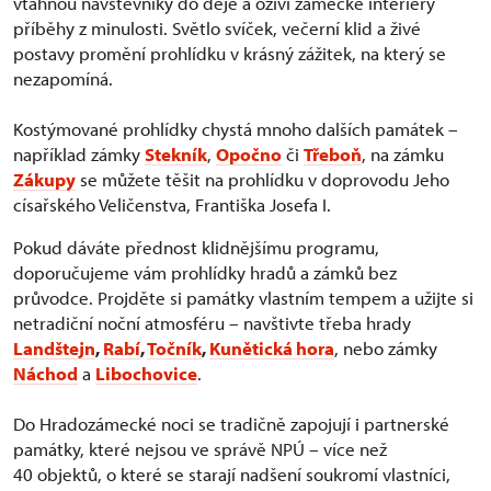
vtáhnou návštěvníky do děje a oživí zámecké interiéry
příběhy z minulosti. Světlo svíček, večerní klid a živé
postavy promění prohlídku v krásný zážitek, na který se
nezapomíná.
Kostýmované prohlídky chystá mnoho dalších památek –
například zámky
Stekník
,
Opočno
či
Třeboň
, na zámku
Zákupy
se můžete těšit na prohlídku v doprovodu Jeho
císařského Veličenstva, Františka Josefa I.
Pokud dáváte přednost klidnějšímu programu,
doporučujeme vám prohlídky hradů a zámků bez
průvodce. Projděte si památky vlastním tempem a užijte si
netradiční noční atmosféru – navštivte třeba hrady
Landštejn
,
Rabí
,
Točník
,
Kunětická hora
, nebo zámky
Náchod
a
Libochovice
.
Do Hradozámecké noci se tradičně zapojují i partnerské
památky, které nejsou ve správě NPÚ – více než
40 objektů, o které se starají nadšení soukromí vlastníci,