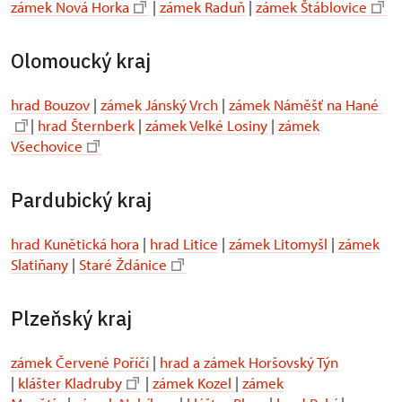
zámek Nová Horka
|
zámek Raduň
|
zámek Štáblovice
Olomoucký kraj
hrad Bouzov
|
zámek Jánský Vrch
|
zámek Náměšť na Hané
|
hrad Šternberk
|
zámek Velké Losiny
|
zámek
Všechovice
Pardubický kraj
hrad Kunětická hora
|
hrad Litice
|
zámek Litomyšl
|
zámek
Slatiňany
|
Staré Ždánice
Plzeňský kraj
zámek Červené Poříčí
|
hrad a zámek Horšovský Týn
|
klášter Kladruby
|
zámek Kozel
|
zámek