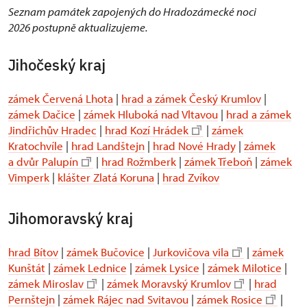
Seznam památek zapojených do Hradozámecké noci
2026 postupně aktualizujeme.
Jihočeský kraj
zámek Červená Lhota
|
hrad a zámek Český Krumlov
|
zámek Dačice
|
zámek Hluboká nad Vltavou
|
hrad a zámek
Jindřichův Hradec
|
hrad Kozí Hrádek
|
zámek
Kratochvíle
|
hrad Landštejn
|
hrad Nové Hrady
|
zámek
a dvůr Palupín
|
hrad Rožmberk
|
zámek Třeboň
|
zámek
Vimperk
|
klášter Zlatá Koruna
|
hrad Zvíkov
Jihomoravský kraj
hrad Bítov
|
zámek Bučovice
|
Jurkovičova vila
|
zámek
Kunštát
|
zámek Lednice
|
zámek Lysice
|
zámek Milotice
|
zámek Miroslav
|
zámek Moravský Krumlov
|
hrad
Pernštejn
|
zámek Rájec nad Svitavou
|
zámek Rosice
|