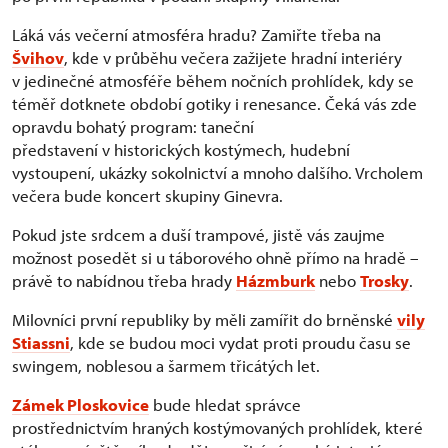
Láká vás večerní atmosféra hradu? Zamiřte třeba na
Švihov
, kde v průběhu večera zažijete hradní interiéry
v jedinečné atmosféře během nočních prohlídek, kdy se
téměř dotknete období gotiky i renesance. Čeká vás zde
opravdu bohatý program: taneční
představení v historických kostýmech, hudební
vystoupení, ukázky sokolnictví a mnoho dalšího. Vrcholem
večera bude koncert skupiny Ginevra.
Pokud jste srdcem a duší trampové, jistě vás zaujme
možnost posedět si u táborového ohně přímo na hradě –
právě to nabídnou třeba hrady
Házmburk
nebo
Trosky
.
Milovníci první republiky by měli zamířit do brněnské
vily
Stiassni
, kde se budou moci vydat proti proudu času se
swingem, noblesou a šarmem třicátých let.
Zámek Ploskovice
bude hledat správce
prostřednictvím hraných kostýmovaných prohlídek, které