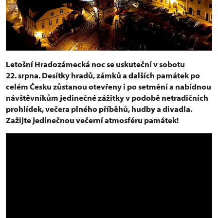
Letošní Hradozámecká noc se uskuteční v sobotu
22. srpna. Desítky hradů, zámků a dalších památek po
celém Česku zůstanou otevřeny i po setmění a nabídnou
návštěvníkům jedinečné zážitky v podobě netradičních
prohlídek, večera plného příběhů, hudby a divadla.
Zažijte jedinečnou večerní atmosféru památek!