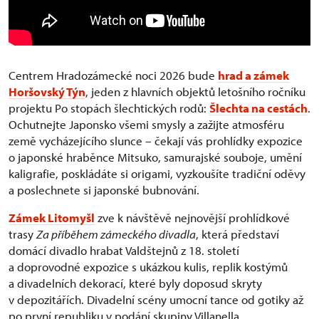
Centrem Hradozámecké noci 2026 bude
hrad a zámek
Horšovský Týn
, jeden z hlavních objektů letošního ročníku
projektu Po stopách šlechtických rodů:
Šlechta na cestách
.
Ochutnejte Japonsko všemi smysly a zažijte atmosféru
země vycházejícího slunce – čekají vás prohlídky expozice
o japonské hraběnce Mitsuko, samurajské souboje, umění
kaligrafie, poskládáte si origami, vyzkoušíte tradiční oděvy
a poslechnete si japonské bubnování.
Zámek Litomyšl
zve k návštěvě nejnovější prohlídkové
trasy
Za příběhem zámeckého divadla
, která představí
domácí divadlo hrabat Valdštejnů z 18. století
a doprovodné expozice s ukázkou kulis, replik kostýmů
a divadelních dekorací, které byly doposud skryty
v depozitářích. Divadelní scény umocní tance od gotiky až
po první republiku v podání skupiny Villanella.