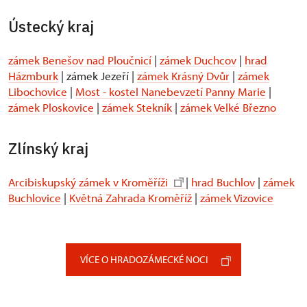
Ústecký kraj
zámek Benešov nad Ploučnicí
|
zámek Duchcov
|
hrad
Házmburk
| zámek Jezeří |
zámek Krásný Dvůr
|
zámek
Libochovice
|
Most - kostel Nanebevzetí Panny Marie
|
zámek Ploskovice
|
zámek Stekník
|
zámek Velké Březno
Zlínský kraj
Arcibiskupský zámek v Kroměříži
|
hrad Buchlov
|
zámek
Buchlovice
|
Květná Zahrada Kroměříž
|
zámek Vizovice
VÍCE O HRADOZÁMECKÉ NOCI