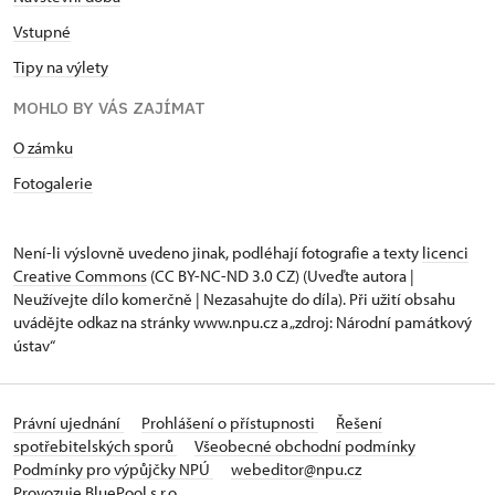
Vstupné
Tipy na výlety
MOHLO BY VÁS ZAJÍMAT
O zámku
Fotogalerie
Není-li výslovně uvedeno jinak, podléhají fotografie a texty
licenci
Creative Commons
(CC BY-NC-ND 3.0 CZ) (Uveďte autora |
Neužívejte dílo komerčně | Nezasahujte do díla). Při užití obsahu
uvádějte odkaz na stránky www.npu.cz a „zdroj: Národní památkový
ústav“
Právní ujednání
Prohlášení o přístupnosti
Řešení
spotřebitelských sporů
Všeobecné obchodní podmínky
Podmínky pro výpůjčky NPÚ
webeditor@npu.cz
Provozuje BluePool s.r.o.