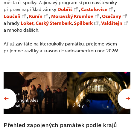
města či spolky. Zajímavý program si pro návštěvníky
připraví například zámky
Dobříš
,
Častolovice
,
Loučeň
,
Kunín
,
Moravský Krumlov
,
Osečany
a hrady
Loket
,
Český Šternberk
,
Špilberk
,
Valdštejn
a mnoho dalších.
Ať už zavítáte na kteroukoliv památku, přejeme všem
příjemné zážitky a krásnou Hradozámeckou noc 2026!
Valeč
Copyright: Aleš
Vopat
Žleby
Přehled zapojených památek podle krajů