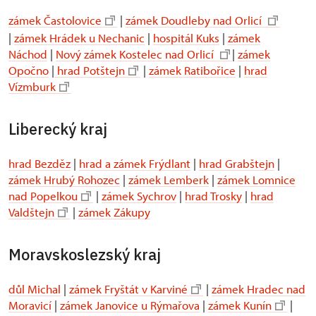
zámek Častolovice
|
zámek Doudleby nad Orlicí
|
zámek Hrádek u Nechanic
|
hospitál Kuks
|
zámek
Náchod
|
Nový zámek Kostelec nad Orlicí
|
zámek
Opočno
|
hrad Potštejn
|
zámek Ratibořice
|
hrad
Vízmburk
Liberecký kraj
hrad Bezděz
|
hrad a zámek Frýdlant
|
hrad Grabštejn
|
zámek Hrubý Rohozec
|
zámek Lemberk
|
zámek Lomnice
nad Popelkou
|
zámek Sychrov
|
hrad Trosky
|
hrad
Valdštejn
|
zámek Zákupy
Moravskoslezský kraj
důl Michal
|
zámek Fryštát v Karviné
|
zámek Hradec nad
Moravicí
|
zámek Janovice u Rýmařova
|
zámek Kunín
|