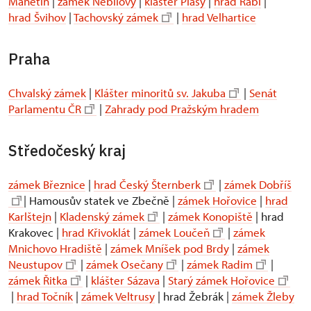
Manětín
|
zámek Nebílovy
|
klášter Plasy
|
hrad Rabí
|
hrad Švihov
|
Tachovský zámek
|
hrad Velhartice
Praha
Chvalský zámek
|
Klášter minoritů sv. Jakuba
|
Senát
Parlamentu ČR
|
Zahrady pod Pražským hradem
Středočeský kraj
zámek Březnice
|
hrad Český Šternberk
|
zámek Dobříš
| Hamousův statek ve Zbečně |
zámek Hořovice
|
hrad
Karlštejn
|
Kladenský zámek
|
zámek Konopiště
| hrad
Krakovec |
hrad Křivoklát
|
zámek Loučeň
|
zámek
Mnichovo Hradiště
|
zámek Mníšek pod Brdy
|
zámek
Neustupov
|
zámek Osečany
|
zámek Radim
|
zámek Řitka
|
klášter Sázava
|
Starý zámek Hořovice
|
hrad Točník
|
zámek Veltrusy
| hrad Žebrák |
zámek Žleby